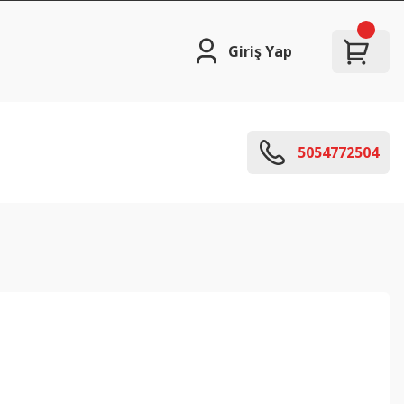
Giriş Yap
5054772504