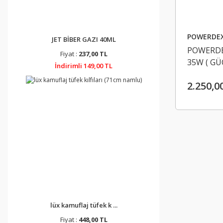
POWERDE
JET BİBER GAZI 40ML
POWERDEX
Fiyat :
237,00 TL
35W ( GÜ
İndirimli 149,00 TL
2.250,0
lüx kamuflaj tüfek k ...
Fiyat :
448,00 TL