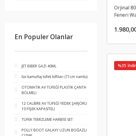
Orjinal 8
Feneri W
1.980,0
En Populer Olanlar
%35 İndir
JET BİBER GAZI 40ML
lüx kamuflaj tüfek kılfıları (71cm namlu)
OTOMATİK AV TÜFEĞİ PLASTİK ÇANTA
BÖLMELİ
12 CALİBRE AV TÜFEĞİ YEDEK ŞARJÖRÜ
10 FİŞEK KAPASİTELİ
TÜFEK TEMİZLEME HARBİSİ SET
POLLY BOOT GALAXY UZUN BOĞAZLI
ÇİZME