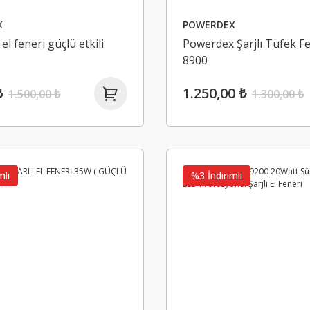
X
POWERDEX
el feneri güçlü etkili
Powerdex Şarjlı Tüfek F
8900
₺
1.250,00 ₺
1.500,00 ₺
1.300,00 ₺
mli
%3 İndirimli