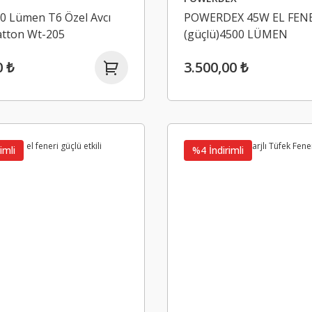
00 Lümen T6 Özel Avcı
POWERDEX 45W EL FENE
atton Wt-205
(güçlü)4500 LÜMEN
0 ₺
3.500,00 ₺
imli
%4 İndirimli