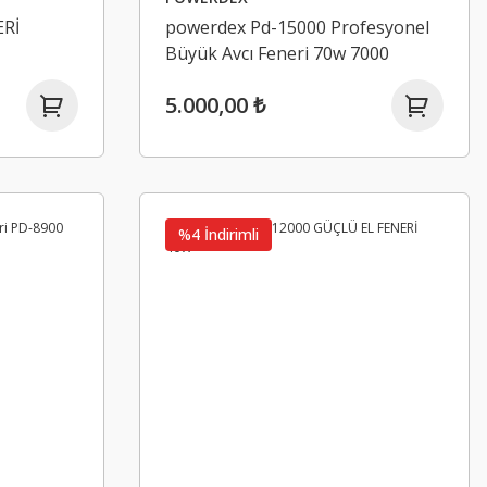
Rİ
powerdex Pd-15000 Profesyonel
Büyük Avcı Feneri 70w 7000
Lümen Zoomlu
5.000,00 ₺
%4 İndirimli