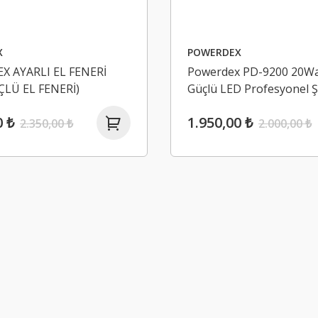
X
POWERDEX
 AYARLI EL FENERİ
Powerdex PD-9200 20Wa
ÇLÜ EL FENERİ)
Güçlü LED Profesyonel Şa
Feneri
0 ₺
1.950,00 ₺
2.350,00 ₺
2.000,00 ₺