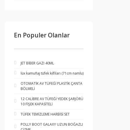
En Populer Olanlar
JET BİBER GAZI 40ML
lüx kamuflaj tüfek kılfıları (71cm namlu)
OTOMATİK AV TÜFEĞİ PLASTİK ÇANTA
BÖLMELİ
12 CALİBRE AV TÜFEĞİ YEDEK ŞARJÖRÜ
10 FİŞEK KAPASİTELİ
TÜFEK TEMİZLEME HARBİSİ SET
POLLY BOOT GALAXY UZUN BOĞAZLI
ÇİZME