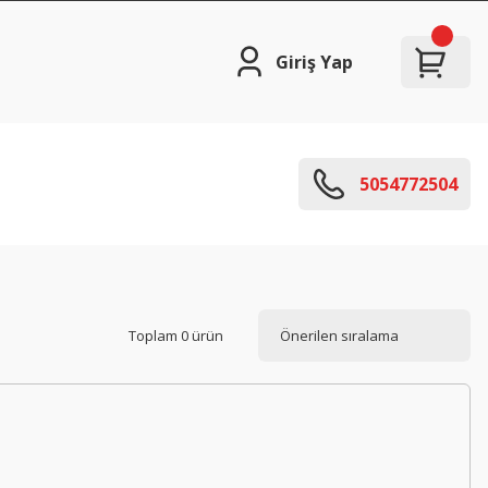
Giriş Yap
5054772504
Toplam 0 ürün