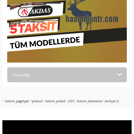
Yorumlar
Bu ürüne ilk yorumu siz yapın!
', 'ecomm_pagetype': 'product', 'ecomm_prodid': 2207, 'ecomm_totalvalue': sonfiyat });
Yorum Yaz