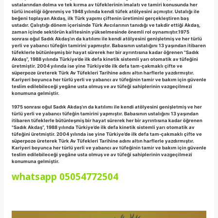
ustalarından dolma ve tek kırma av tüfeklerinin imalatı ve tamiri konusunda her
türlü inceliği öğrenmiş ve 1948 yılında kendi tüfek atölyesini açmıştır. Ustalığı ile
beğeni toplayan Akdaş, ilk Türk yapımı çiftenin üretimini gerçekleştiren baş
ustadır. Çalıştığı dönem içerisinde Türk Avcılarının tanıdığı ve takdir ettiği Akdaş,
zaman içinde sektörün kalitesinin yükselmesinde önemli rol oynamıştır.1975
sonrası oğul Sadık Akdaş’ın da katılımı ile kendi atölyesini genişletmiş ve her türlü
yerli ve yabancı tüfeğin tamirini yapmıştır. Babasının ustalığını 13 yaşından itibaren
tüfeklerle bütünleşmiş bir hayat sürerek her bir ayrıntısına kadar öğrenen "Sadık
Akdaş”, 1988 yılında Türkiye’de ilk defa kinetik sistemli yarı otomatik av tüfeğini
üretmiştir. 2004 yılında ise yine Türkiye’de ilk defa tam-çakmaklı çifte ve
süperpoze üreterek Türk Av Tüfekleri Tarihine adını altın harflerle yazdırmıştır.
Kariyeri boyunca her türlü yerli ve yabancı av tüfeğinin tamir ve bakım için güvenle
teslim edilebileceği yegâne usta olmuş ve av tüfeği sahiplerinin vazgeçilmezi
konumuna gelmiştir.
1975 sonrası oğul Sadık Akdaş’ın da katılımı ile kendi atölyesini genişletmiş ve her
türlü yerli ve yabancı tüfeğin tamirini yapmıştır. Babasının ustalığını 13 yaşından
itibaren tüfeklerle bütünleşmiş bir hayat sürerek her bir ayrıntısına kadar öğrenen
"Sadık Akdaş”, 1988 yılında Türkiye’de ilk defa kinetik sistemli yarı otomatik av
tüfeğini üretmiştir. 2004 yılında ise yine Türkiye’de ilk defa tam-çakmaklı çifte ve
süperpoze üreterek Türk Av Tüfekleri Tarihine adını altın harflerle yazdırmıştır.
Kariyeri boyunca her türlü yerli ve yabancı av tüfeğinin tamir ve bakım için güvenle
teslim edilebileceği yegâne usta olmuş ve av tüfeği sahiplerinin vazgeçilmezi
konumuna gelmiştir.
whatsapp 05054772504