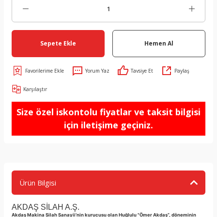
Sepete Ekle
Hemen Al
Yorum Yaz
Tavsiye Et
Paylaş
Karşılaştır
Size özel iskontolu fiyatlar ve taksit bilgisi
için iletişime geçiniz.
Ürün Bilgisi
AKDAŞ SİLAH A.Ş.
Akdaş Makina Silah Sanayii’nin kurucusu olan Huğlulu "Ömer Akdaş”, döneminin