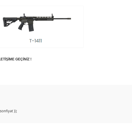
ETİŞİME GEÇİNİZ !
Bu ürüne ilk yorumu siz yapın!
Yorum Yaz
onfiyat });