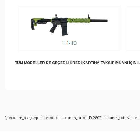
TÜM MODELLER DE GEÇERLİ KREDİ KARTINA TAKSİT İMKANI İÇİN İL
', 'ecomm_pagetype': 'product', 'ecomm_prodid': 2807, 'ecomm_totalvalue': s