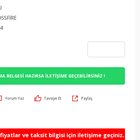
Ü
OSSFİRE
4
A BELGESİ HAZIRSA İLETİŞİME GEÇEBİLİRSİNİZ !
Yorum Yaz
Tavsiye Et
Paylaş
iyatlar ve taksit bilgisi için iletişime geçiniz.