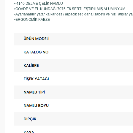
• 4140 DELME ÇELİK NAMLU
•GÖVDE VE EL KUNDAĞI 7075-T6 SERTLEŞTİRİLMİŞ ALÜMİNYUM
•Ayarlanabilir yatar kalkar gez / arpacık seti daha isabetli ve hızlı atışlar y
•ERGONOMİK KABZE