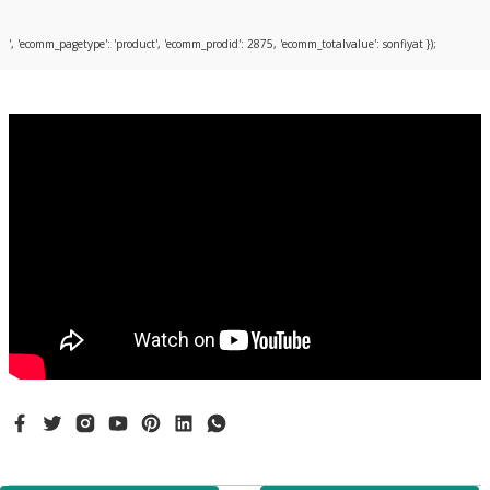
Bu ürüne ilk yorumu siz yapın!
', 'ecomm_pagetype': 'product', 'ecomm_prodid': 2875, 'ecomm_totalvalue': sonfiyat });
Yorum Yaz