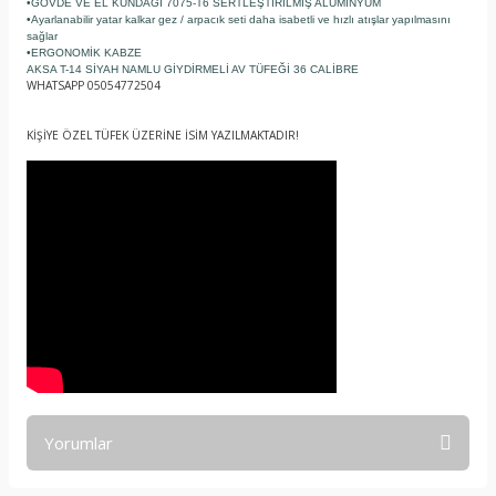
•GÖVDE VE EL KUNDAĞI 7075-T6 SERTLEŞTİRİLMİŞ ALÜMİNYUM
•Ayarlanabilir yatar kalkar gez / arpacık seti daha isabetli ve hızlı atışlar yapılmasını
sağlar
•ERGONOMİK KABZE
AKSA T-14 SİYAH NAMLU GİYDİRMELİ AV TÜFEĞİ 36 CALİBRE
WHATSAPP 05054772504
KİŞİYE ÖZEL TÜFEK ÜZERİNE İSİM YAZILMAKTADIR!
Yorumlar