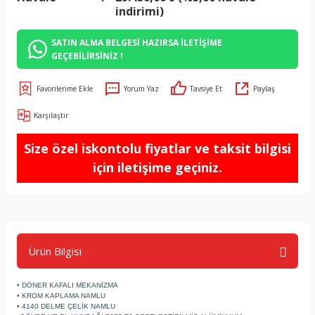
indirimi)
SATIN ALMA BELGESİ HAZIRSA İLETİŞİME
GEÇEBİLİRSİNİZ !
Yorum Yaz
Tavsiye Et
Paylaş
Karşılaştır
Size özel iskontolu fiyatlar ve taksit bilgisi
için iletişime geçiniz.
Ürün Bilgisi
• DÖNER KAFALI MEKANİZMA
• KROM KAPLAMA NAMLU
• 4140 DELME ÇELİK NAMLU