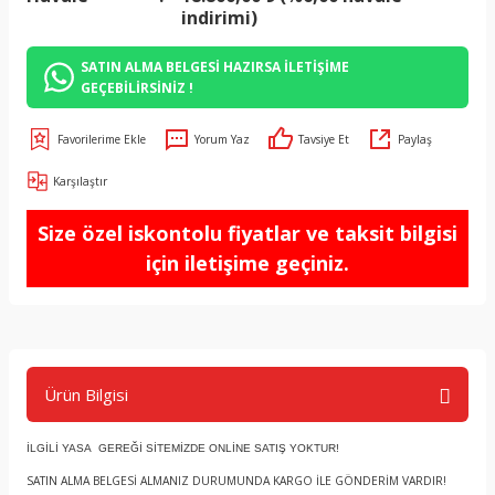
indirimi)
SATIN ALMA BELGESİ HAZIRSA İLETİŞİME
GEÇEBİLİRSİNİZ !
Yorum Yaz
Tavsiye Et
Paylaş
Karşılaştır
Size özel iskontolu fiyatlar ve taksit bilgisi
için iletişime geçiniz.
Ürün Bilgisi
İLGİLİ YASA GEREĞİ SİTEMİZDE ONLİNE SATIŞ YOKTUR!
SATIN ALMA BELGESİ ALMANIZ DURUMUNDA KARGO İLE GÖNDERİM VARDIR!