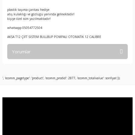
plastik taşıma çantası hediye
atış kulaklığı ve gözlüğü yanında gelmektedir!
kişiye özel isim yazılmaktadır!
whatsapp 05054772504
AKSA T12 ÇİFT SİSTEM BULLBUP POMPALI OTOMATİK 12 CALİBRE
Yorumlar
Bu ürüne ilk yorumu siz yapın!
', 'ecomm_pagetype': 'product', 'ecomm_prodid': 2877, 'ecomm_totalvalue': sonfiyat });
Yorum Yaz