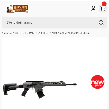
Anasayfa
AV TÜFEKLERİMİZ
ŞARJÖRLÜ
ARMSAN ARMTAC RS-23 YENİ ÜRÜN