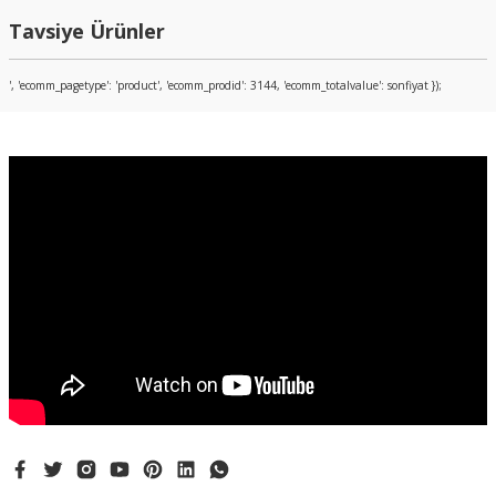
Bu ürüne ilk yorumu siz yapın!
Tavsiye Ürünler
Yorum Yaz
', 'ecomm_pagetype': 'product', 'ecomm_prodid': 3144, 'ecomm_totalvalue': sonfiyat });
ARMSAN
Armsan RS-S1 5 Fişek Kapasiteli 12 Kalibre Yedek Şarjör