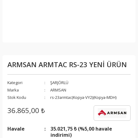
ARMSAN ARMTAC RS-23 YENİ ÜRÜN
Kategori
ŞARJÖRLÜ
Marka
ARMSAN
Stok Kodu
rs-23armtac(Kopya-VY2)(Kopya-MDH)
36.865,00 ₺
Havale
35.021,75 ₺ (%5,00 havale
indirimi)