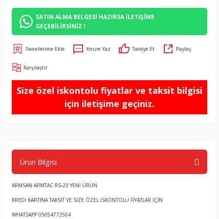
SATIN ALMA BELGESİ HAZIRSA İLETİŞİME
GEÇEBİLİRSİNİZ !
Yorum Yaz
Tavsiye Et
Paylaş
Karşılaştır
Size özel iskontolu fiyatlar ve taksit bilgisi
için iletişime geçiniz.
Ürün Bilgisi
ARMSAN ARMTAC RS-23 YENİ ÜRÜN
KREDİ KARTINA TAKSİT VE SİZE ÖZEL İSKONTOLU FİYATLAR İÇİN
WHATSAPP 05054772504