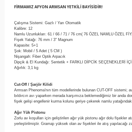
FİRMAMIZ AFYON ARMSAN YETKİLİ BAYİSİDİR!
Çalışma Sistemi: Gazlı / Yarı Otomatik
Kalibre: 12
Namlu Uzunlukları: 61 / 66 / 71 / 76 cm( 76 ÖZEL NAMLU ÖZEL Fİ
Fişek Yatağı: 76 mm / 3" Magnum
Kapasite: 5+1
Şok: Mobil / 5 Adet ( 5 CM )
Nişangah: Fiber Optik Arpacık
Dipçik & El Kundağı: Sentetik + FARKLI DİPCİK SEÇENEKLERİ İÇ
Ağırlık: 3,1 kg
Cut-Off / Şarjör Kilidi
Armsan Phenoma'nın tüm modellerinde bulunan CUT-OFF sistemi; av esn
bıldırcın avı yaparken merada karşımıza beklemediğimiz bir anda domuz
fişek gelişi engellenir kurma kolunu geriye çekerek namlu yatağındaki fi
Ağır Yük Pistonu
Zorlu av koşulları için geliştirilen ağır yük pistonu ağır dolu fişek
yerleştirilmiştir. Gramajı yüksek olan av fişekleri ile atış yapılacağı z