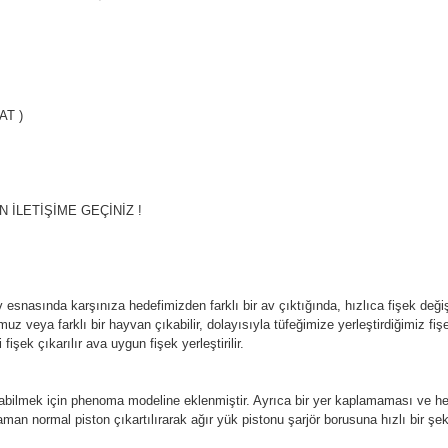
YAT )
İN İLETİŞİME GEÇİNİZ !
asında karşınıza hedefimizden farklı bir av çıktığında, hızlıca fişek değişt
 veya farklı bir hayvan çıkabilir, dolayısıyla tüfeğimize yerleştirdiğimiz fiş
şek çıkarılır ava uygun fişek yerleştirilir.
ler atabilmek için phenoma modeline eklenmiştir. Ayrıca bir yer kaplamaması ve
aman normal piston çıkartılırarak ağır yük pistonu şarjör borusuna hızlı bir şekil