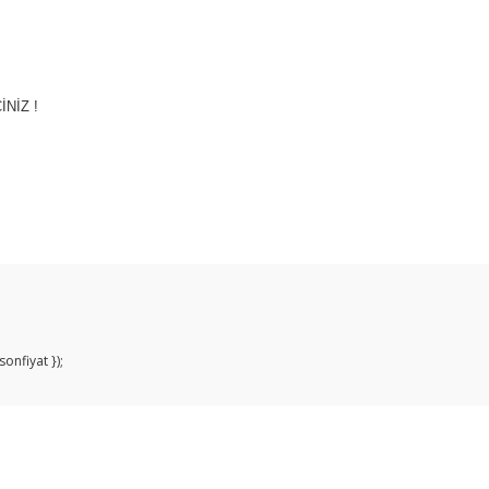
İNİZ !
Bu ürüne ilk yorumu siz yapın!
Yorum Yaz
onfiyat });