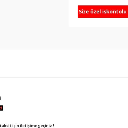
Size özel iskontolu f
i
R!
aksit için iletişime geçiniz !