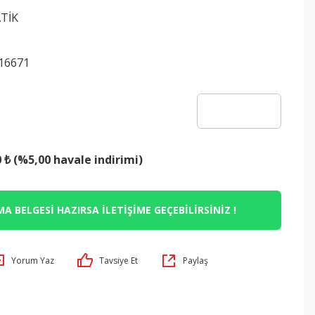
TİK
16671
0 ₺ (%5,00 havale indirimi)
A BELGESİ HAZIRSA İLETİŞİME GEÇEBİLİRSİNİZ !
Yorum Yaz
Tavsiye Et
Paylaş