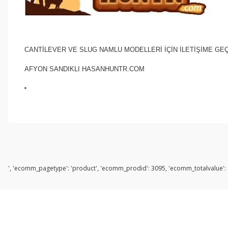
CANTİLEVER VE SLUG NAMLU MODELLERİ İÇİN İLETİŞİME GEÇ
AFYON SANDIKLI HASANHUNTR.COM
', 'ecomm_pagetype': 'product', 'ecomm_prodid': 3095, 'ecomm_totalvalue': s