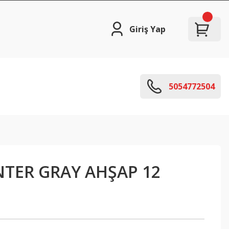
Giriş Yap
5054772504
NTER GRAY AHŞAP 12