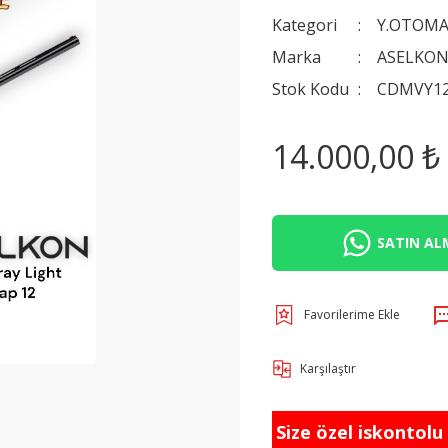
Kategori
Y.OTOMA
Marka
ASELKO
Stok Kodu
CDMVY1
14.000,00 ₺
SATIN ALM
Karşılaştır
Size özel iskontolu f