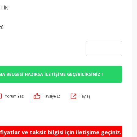
TİK
N
26
A BELGESİ HAZIRSA İLETİŞİME GEÇEBİLİRSİNİZ !
Yorum Yaz
Tavsiye Et
Paylaş
iyatlar ve taksit bilgisi için iletişime geçiniz.