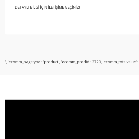
DETAYLI BİLGİ İÇİN İLETİŞİME GEÇİNİZ!
', 'ecomm_pagetype': 'product', 'ecomm_prodid': 2729, 'ecomm_totalvalue': s