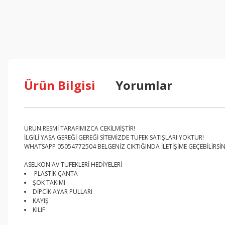
Ürün Bilgisi
Yorumlar
ÜRÜN RESMİ TARAFIMIZCA CEKİLMİŞTİR!
İLGİLİ YASA GEREĞİ GEREĞİ SİTEMİZDE TÜFEK SATIŞLARI YOKTUR!
WHATSAPP 05054772504 BELGENİZ CIKTIĞINDA İLETİŞİME GEÇEBİLİRSİN
ASELKON AV TÜFEKLERİ HEDİYELERİ
PLASTİK ÇANTA
ŞOK TAKIMI
DİPCİK AYAR PULLARI
KAYIŞ
KILIF