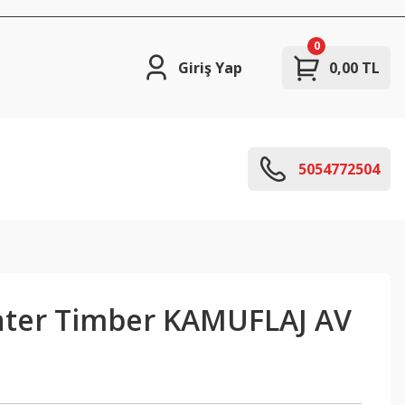
0
Giriş Yap
0,00 TL
5054772504
nter Timber KAMUFLAJ AV