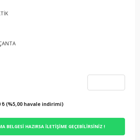
TİK
N
 ÇANTA
0 ₺ (%5,00 havale indirimi)
A BELGESİ HAZIRSA İLETİŞİME GEÇEBİLİRSİNİZ !