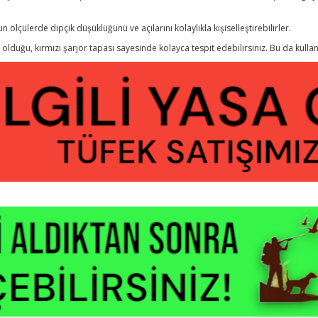
lçülerde dipçik düşüklüğünü ve açılarını kolaylıkla kişiselleştirebilirler.
lduğu, kırmızı şarjör tapası sayesinde kolayca tespit edebilirsiniz. Bu da kullan