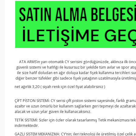
ATA ARMS’ın yarı otomatik CY serisini gördüğünüzde, aklınıza ilk önce 
güvenli sistemi ve hafifiği ile kusursuz bir şekilde tüm avlar ve spor atı
ile size hafif doludan en ağır doluya kadar fişek kullanma tercihleri 
diğer benzer tüfekler gibi sadece fişek yatağının uzatılmasıyla üretilmi
net ağırlık 3,20 ( siyah renk için özel fiyat alabilirsiniz )
ÇİFT PİSTON SİSTEMİ:
CY serisi çift piston sistemi sayesinde, farklı gra
azaltır ve uzun ömürlü bir kullanım sağlarken geri tepmeyi de azaltara
alacak ve uzun yılar güven ile kullanacaksınız.
TETİK SİSTEMİ:
Sizler için özler olarak tasarlanmış Tetik mekanizması tek
indirmektedir.
GAZLI SİSTEM MEKANİZMA:
CY’nin; ileri teknoloji ile üretilmiş özel çe