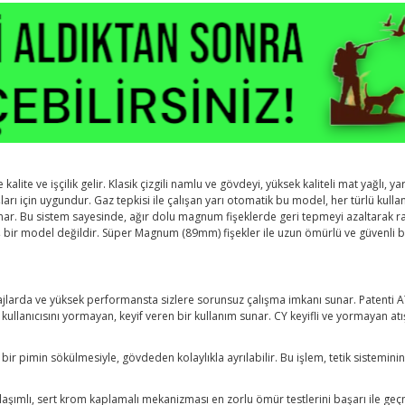
kalite ve işçilik gelir. Klasik çizgili namlu ve gövdeyi, yüksek kaliteli mat yağlı, 
şları için uygundur. Gaz tepkisi ile çalışan yarı otomatik bu model, her türlü kullan
sunar. Bu sistem sayesinde, ağır dolu magnum fişeklerde geri tepmeyi azaltarak ra
ş bir model değildir. Süper Magnum (89mm) fişekler ile uzun ömürlü ve güvenli b
majlarda ve yüksek performansta sizlere sorunsuz çalışma imkanı sunar. Patenti A
k kullanıcısını yormayan, keyif veren bir kullanım sunar. CY keyifli ve yormayan a
 bir pimin sökülmesiyle, gövdeden kolaylıkla ayrılabilir. Bu işlem, tetik sistemin
lik alaşımlı, sert krom kaplamalı mekanizması en zorlu ömür testlerini başarı ile 