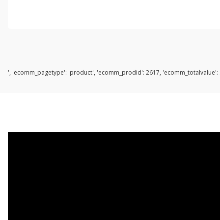
', 'ecomm_pagetype': 'product', 'ecomm_prodid': 2617, 'ecomm_totalvalue': s