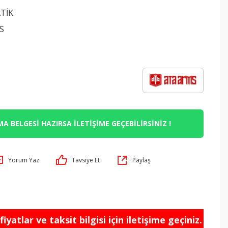
TİK
S
K
A BELGESİ HAZIRSA İLETİŞİME GEÇEBİLİRSİNİZ !
Yorum Yaz
Tavsiye Et
Paylaş
iyatlar ve taksit bilgisi için iletişime geçiniz.