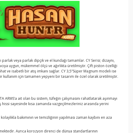
yarı parlak veya parlak dipçik ve el kundağı tamamlar. CY Serisi; dizaynı,
ıcıya uygun, mükemmel ölçü ve ağırlıkta üretilmiştir. Çift piston özelliği
hat ve isabetli bir atış imkanı sağlar. CY 3,5”Süper Magnum modeli ise
ir kullanım için tamamen yepyeni bir tasarım ile özel olarak üretilmiştir.
TA ARMS’a ait olan bu sistem, tüfeğin çalışmasını rahatlatarak aşınmayı
tış hissi sayesinde kısa zamanda vazgeçilmezleriniz arasında yerini
in kolaylıkla bakımının ve temizliğinin yapılması zaman kaybını en aza
geçmektedir. Ayrıca korozyon direnci de dünya standartlarının