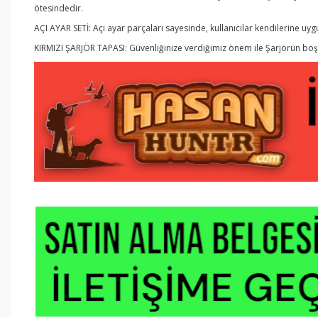
ötesindedir.
AÇI AYAR SETİ:
Açı ayar parçaları sayesinde, kullanıcılar kendilerine uygun ö
KIRMIZI ŞARJÖR TAPASI:
Güvenliğinize verdiğimiz önem ile Şarjörün boş o