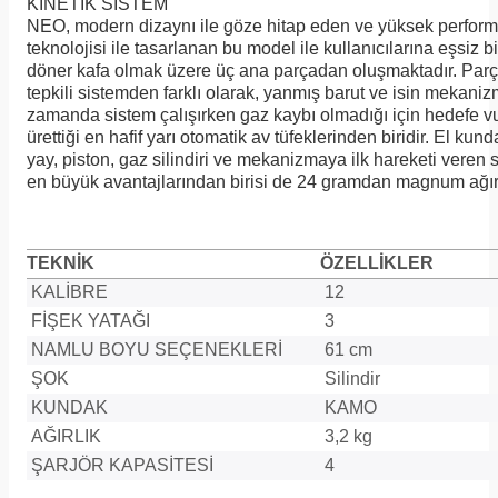
KİNETİK SİSTEM
NEO, modern dizaynı ile göze hitap eden ve yüksek performans 
teknolojisi ile tasarlanan bu model ile kullanıcılarına eşsiz
döner kafa olmak üzere üç ana parçadan oluşmaktadır. Parç
tepkili sistemden farklı olarak, yanmış barut ve isin mekaniz
zamanda sistem çalışırken gaz kaybı olmadığı için hedefe v
ürettiği en hafif yarı otomatik av tüfeklerinden biridir. El ku
yay, piston, gaz silindiri ve mekanizmaya ilk hareketi veren 
en büyük avantajlarından birisi de 24 gramdan magnum ağır 
TEKNİK
ÖZELLİKLER
KALİBRE
12
FİŞEK YATAĞI
3
NAMLU BOYU SEÇENEKLERİ
61 cm
ŞOK
Silindir
KUNDAK
KAMO
AĞIRLIK
3,2 kg
ŞARJÖR KAPASİTESİ
4