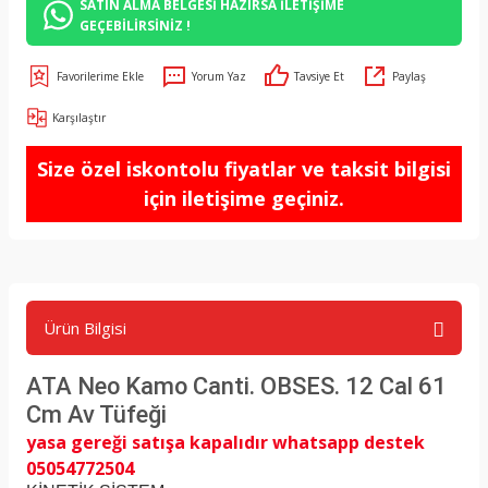
SATIN ALMA BELGESİ HAZIRSA İLETİŞİME
GEÇEBİLİRSİNİZ !
Yorum Yaz
Tavsiye Et
Paylaş
Karşılaştır
Size özel iskontolu fiyatlar ve taksit bilgisi
için iletişime geçiniz.
Ürün Bilgisi
ATA Neo Kamo Canti. OBSES. 12 Cal 61
Cm Av Tüfeği
yasa gereği satışa kapalıdır whatsapp destek
05054772504