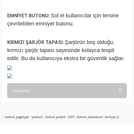
Sol el kullanıcılar için tersine
EMNİYET BUTONU:
çevrilebilen emniyet butonu.
Şarjörün boş olduğu,
KIRMIZI ŞARJÖR TAPASI:
kırmızı şarjör tapası sayesinde kolayca tespit
edilir. Bu da kullanıcıya ekstra bir güvenlik sağlar.
Yorumlar
Bu ürüne ilk yorumu siz yapın!
', 'ecomm_pagetype': 'product', 'ecomm_prodid': 2097, 'ecomm_totalvalue': sonfiyat });
Yorum Yaz