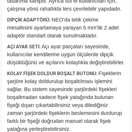
tasarıma sahiptir. Ayrıca sol el kullanıcıları için,
çalışma yönü rahatlıkla ters çevrilebilir yapıdadır.
NEO’da tetik çekme
DİPÇİK ADAPTÖRÜ:
mesafesini ayarlamaya yarayan 5 mm’lik 2 adet
adaptör standart olarak sunulmaktadır.
Açı ayar parçaları sayesinde,
AÇI AYAR SETİ:
kullanıcılar kendilerine uygun ölçülerde dipçik
düşüklüğünü ve açılarını kolaylıkla değiştirebilirler.
Fişeklerin
KOLAY FİŞEK DOLDUR BOŞALT BUTONU:
şarjöre kolay doldurulup boşaltılması işlemini
sağlar. Bu sistem sayesinde şarjördeki fişekleri
boşaltmadan sadece fişek yatağında bulunan
fişeği dışarı çıkartabilirsiniz veya dilediğiniz
zaman şarjördeki fişeklerin beslemesini durdurup
farklı bir fişeği doğrudan manuel olarak fişek
yatağına yerleştirebilirsiniz.