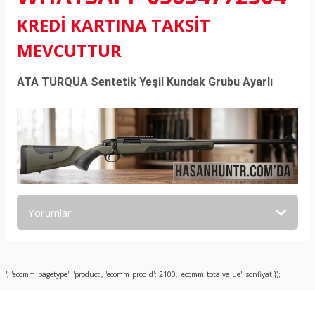
KREDİ KARTINA TAKSİT
MEVCUTTUR
ATA TURQUA Sentetik Yeşil Kundak Grubu Ayarlı
Yorumlar
Bu ürüne ilk yorumu siz yapın!
', 'ecomm_pagetype': 'product', 'ecomm_prodid': 2100, 'ecomm_totalvalue': sonfiyat });
Yorum Yaz