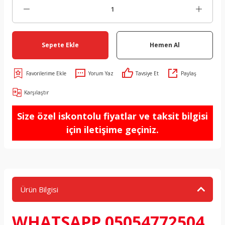
Sepete Ekle
Hemen Al
Yorum Yaz
Tavsiye Et
Paylaş
Karşılaştır
Size özel iskontolu fiyatlar ve taksit bilgisi
için iletişime geçiniz.
Ürün Bilgisi
WHATSAPP 05054772504