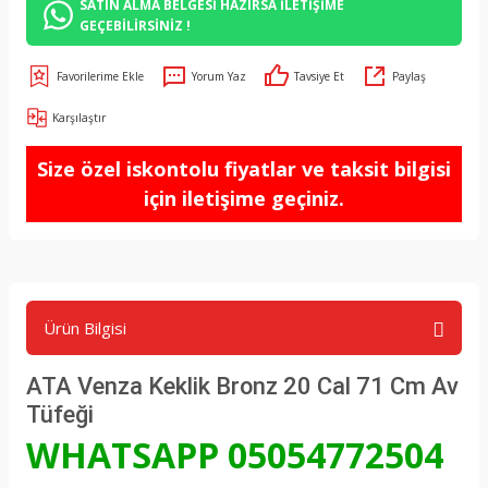
SATIN ALMA BELGESİ HAZIRSA İLETİŞİME
GEÇEBİLİRSİNİZ !
Yorum Yaz
Tavsiye Et
Paylaş
Karşılaştır
Size özel iskontolu fiyatlar ve taksit bilgisi
için iletişime geçiniz.
Ürün Bilgisi
ATA Venza Keklik Bronz 20 Cal 71 Cm Av
Tüfeği
WHATSAPP 05054772504