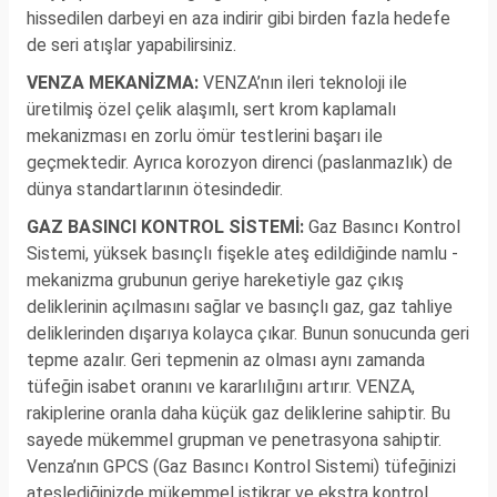
hissedilen darbeyi en aza indirir gibi birden fazla hedefe
de seri atışlar yapabilirsiniz.
VENZA MEKANİZMA:
VENZA’nın ileri teknoloji ile
üretilmiş özel çelik alaşımlı, sert krom kaplamalı
mekanizması en zorlu ömür testlerini başarı ile
geçmektedir. Ayrıca korozyon direnci (paslanmazlık) de
dünya standartlarının ötesindedir.
GAZ BASINCI KONTROL SİSTEMİ:
Gaz Basıncı Kontrol
Sistemi, yüksek basınçlı fişekle ateş edildiğinde namlu -
mekanizma grubunun geriye hareketiyle gaz çıkış
deliklerinin açılmasını sağlar ve basınçlı gaz, gaz tahliye
deliklerinden dışarıya kolayca çıkar. Bunun sonucunda geri
tepme azalır. Geri tepmenin az olması aynı zamanda
tüfeğin isabet oranını ve kararlılığını artırır. VENZA,
rakiplerine oranla daha küçük gaz deliklerine sahiptir. Bu
sayede mükemmel grupman ve penetrasyona sahiptir.
Venza’nın GPCS (Gaz Basıncı Kontrol Sistemi) tüfeğinizi
ateşlediğinizde mükemmel istikrar ve ekstra kontrol