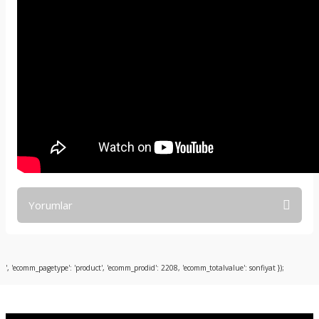
Yorumlar
Bu ürüne ilk yorumu siz yapın!
', 'ecomm_pagetype': 'product', 'ecomm_prodid': 2208, 'ecomm_totalvalue': sonfiyat });
Yorum Yaz