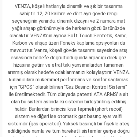
VENZA, köşeli hatlarıyla dinamik ve şık bir tasarıma
sahiptir. 12, 20 kalibre ve dört ayrı gövde rengi
seçeneğinin yanında, dinamik dizaynı ve 2 numara mat
yağlı ahşap görünümüyle de herkesin gözü üstünüzde
olacaktır. VENZA’nın ayrıca Soft Touch Sentetik, Kamo,
Karbon ve ahşap üzeri Foneks kaplama opsiyonları da
mevcuttur. Venza, köşeli gövde tasarımı sayesinde atış
esnasında hedefe doğrultulduğunda arpacığı direk göz
hizasına getirir ve etraftaki yansımalardan tamamen
arınmış olarak hedefe odaklanmanızı kolaylaştırır. VENZA,
kullanıcılara mükemmel performans ve konfor sağlamak
için "GPCS” olarak bilinen "Gaz Basıncı Kontrol Sistemi”
ile üretilmektedir. Tüm dünyada patenti ATA ARMS’ a ait
olan bu sistem aslında iki sistemin birleştirilmiş edilmiş
halidir. Bunlardan birincisi kısa tepmeli (short recoil)
sistem ve diğeri ise otomatik gaz basınç ayar valfli
sistemdir (gas operated). Yüksek basınçlı bir fişekle ateş
edildiğinde namlu ve tüm hareketli sistemler geriye doğru