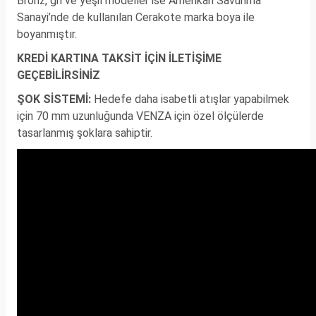
Bronz, gri ve yeşil modeller ise Amerikan Savunma
Sanayi’nde de kullanılan Cerakote marka boya ile
boyanmıştır.
KREDİ KARTINA TAKSİT İÇİN İLETİŞİME
GEÇEBİLİRSİNİZ
ŞOK SİSTEMİ:
Hedefe daha isabetli atışlar yapabilmek
için 70 mm uzunluğunda VENZA için özel ölçülerde
tasarlanmış şoklara sahiptir.