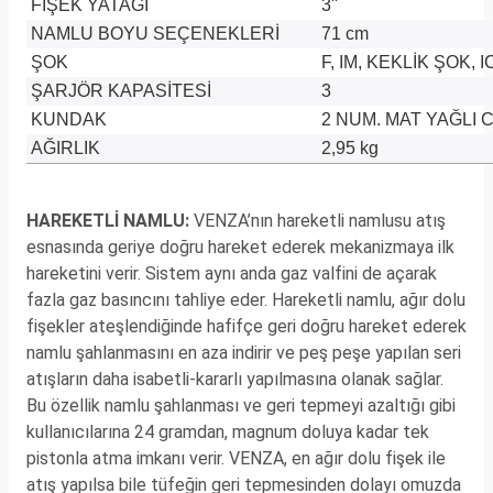
FİŞEK YATAĞI
3''
NAMLU BOYU SEÇENEKLERİ
71 cm
ŞOK
F, IM, KEKLİK ŞOK, I
ŞARJÖR KAPASİTESİ
3
KUNDAK
2 NUM. MAT YAĞLI 
AĞIRLIK
2,95 kg
HAREKETLİ NAMLU:
VENZA’nın hareketli namlusu atış
esnasında geriye doğru hareket ederek mekanizmaya ilk
hareketini verir. Sistem aynı anda gaz valfini de açarak
fazla gaz basıncını tahliye eder. Hareketli namlu, ağır dolu
fişekler ateşlendiğinde hafifçe geri doğru hareket ederek
namlu şahlanmasını en aza indirir ve peş peşe yapılan seri
atışların daha isabetli-kararlı yapılmasına olanak sağlar.
Bu özellik namlu şahlanması ve geri tepmeyi azaltığı gibi
kullanıcılarına 24 gramdan, magnum doluya kadar tek
pistonla atma imkanı verir. VENZA, en ağır dolu fişek ile
atış yapılsa bile tüfeğin geri tepmesinden dolayı omuzda