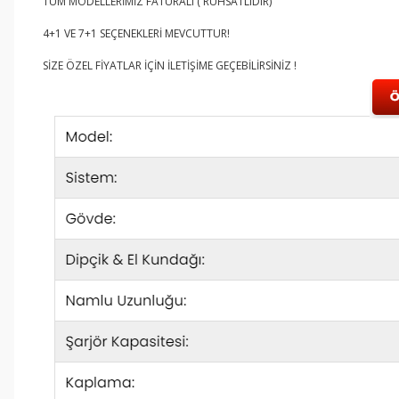
TÜM MODELLERİMİZ FATURALI ( RUHSATLIDIR)
4+1 VE 7+1 SEÇENEKLERİ MEVCUTTUR!
SİZE ÖZEL FİYATLAR İÇİN İLETİŞİME GEÇEBİLİRSİNİZ !