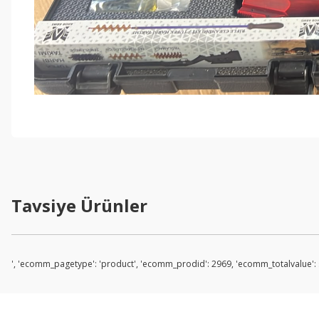
Tavsiye Ürünler
', 'ecomm_pagetype': 'product', 'ecomm_prodid': 2969, 'ecomm_totalvalue': s