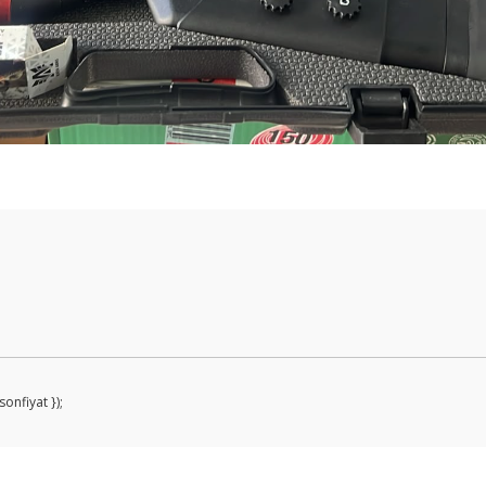
Bu ürüne ilk yorumu siz yapın!
Yorum Yaz
onfiyat });