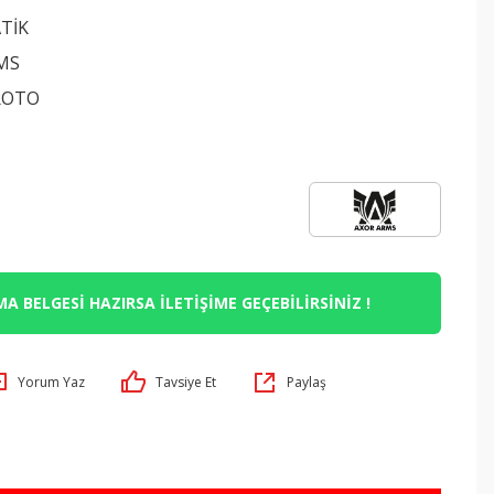
TİK
MS
ROTO
A BELGESİ HAZIRSA İLETİŞİME GEÇEBİLİRSİNİZ !
Yorum Yaz
Tavsiye Et
Paylaş