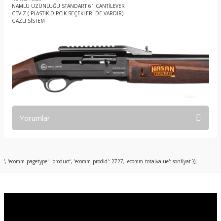
NAMLU UZUNLUĞU STANDART 61 CANTİLEVER
CEVİZ ( PLASTİK DİPCİK SEÇEKLERİ DE VARDIR)
GAZLI SİSTEM
Yorumlar
Bu ürüne ilk yorumu siz yapın!
', 'ecomm_pagetype': 'product', 'ecomm_prodid': 2727, 'ecomm_totalvalue': sonfiyat });
Yorum Yaz