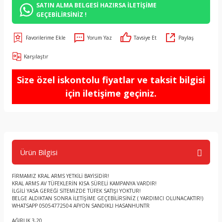
SATIN ALMA BELGESİ HAZIRSA İLETİŞİME
GEÇEBİLİRSİNİZ !
Yorum Yaz
Tavsiye Et
Paylaş
Karşılaştır
Size özel iskontolu fiyatlar ve taksit bilgisi
için iletişime geçiniz.
Ürün Bilgisi
FİRMAMIZ KRAL ARMS YETKİLİ BAYİSİDİR!
KRAL ARMS AV TÜFEKLERİN KISA SÜRELİ KAMPANYA VARDIR!
İLGİLİ YASA GEREĞİ SİTEMİZDE TÜFEK SATIŞI YOKTUR!
BELGE ALDIKTAN SONRA İLETİŞİME GEÇEBİLİRSİNİZ ( YARDIMCI OLUNACAKTIR!)
WHATSAPP 05054772504 AFYON SANDIKLI HASANHUNTR
AĞIRLIK 3,20