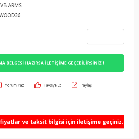
 VB ARMS
LWOOD36
A BELGESİ HAZIRSA İLETİŞİME GEÇEBİLİRSİNİZ !
Yorum Yaz
Tavsiye Et
Paylaş
iyatlar ve taksit bilgisi için iletişime geçiniz.