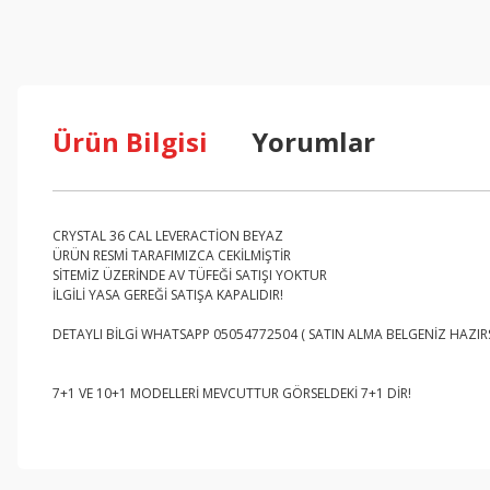
Ürün Bilgisi
Yorumlar
CRYSTAL 36 CAL LEVERACTİON BEYAZ
ÜRÜN RESMİ TARAFIMIZCA CEKİLMİŞTİR
SİTEMİZ ÜZERİNDE AV TÜFEĞİ SATIŞI YOKTUR
İLGİLİ YASA GEREĞİ SATIŞA KAPALIDIR!
DETAYLI BİLGİ WHATSAPP 05054772504 ( SATIN ALMA BELGENİZ HAZIRSA
7+1 VE 10+1 MODELLERİ MEVCUTTUR GÖRSELDEKİ 7+1 DİR!