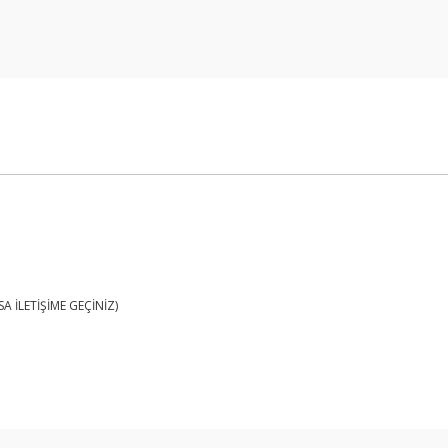
 İLETİŞİME GEÇİNİZ)
Bu ürüne ilk yorumu siz yapın!