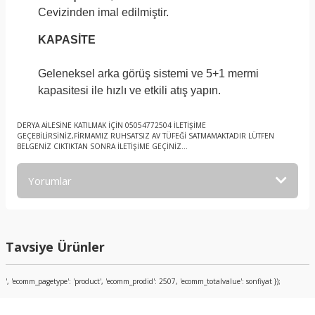
Cevizinden imal edilmiştir.
KAPASİTE
Geleneksel arka görüş sistemi ve 5+1 mermi
kapasitesi ile hızlı ve etkili atış yapın.
DERYA AİLESİNE KATILMAK İÇİN 05054772504 İLETİŞİME
GEÇEBİLİRSİNİZ,FİRMAMIZ RUHSATSIZ AV TÜFEĞİ SATMAMAKTADIR LÜTFEN
BELGENİZ CIKTIKTAN SONRA İLETİŞİME GEÇİNİZ...
Yorumlar
Bu ürüne ilk yorumu siz yapın!
Tavsiye Ürünler
Yorum Yaz
', 'ecomm_pagetype': 'product', 'ecomm_prodid': 2507, 'ecomm_totalvalue': sonfiyat });