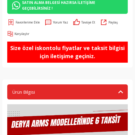
SATIN ALMA BELGESİ HAZIRSA İLETİŞİME
GEÇEBİLİRSİNİZ !
Yorum Yaz
Tavsiye Et
Paylaş
Karşılaştır
Size özel iskontolu fiyatlar ve taksit bilgisi
için iletişime geçiniz.
Ürün Bilgisi