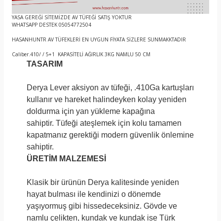
YASA GEREĞİ SİTEMİZDE AV TÜFEĞİ SATIŞ YOKTUR
WHATSAPP DESTEK 05054772504
HASANHUNTR AV TÜFEKLERİ EN UYGUN FİYATA SİZLERE SUNMAKKTADIR
Caliber.410/ / 5+1 KAPASİTELİ AĞIRLIK 3KG NAMLU 50 CM
TASARIM
Derya Lever aksiyon av tüfeği, .410Ga kartuşları
kullanır ve hareket halindeyken kolay yeniden
doldurma için yan yükleme kapağına
sahiptir. Tüfeği ateşlemek için kolu tamamen
kapatmanız gerektiği modern güvenlik önlemine
sahiptir.
ÜRETİM MALZEMESİ
Klasik bir ürünün Derya kalitesinde yeniden
hayat bulması ile kendinizi o dönemde
yaşıyormuş gibi hissedeceksiniz. Gövde ve
namlu çelikten, kundak ve kundak ise Türk