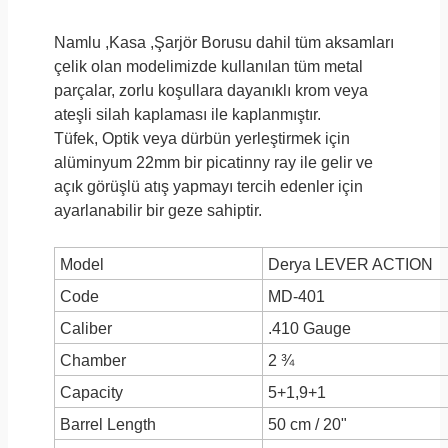
Namlu ,Kasa ,Şarjör Borusu dahil tüm aksamları
çelik olan modelimizde kullanılan tüm metal
parçalar, zorlu koşullara dayanıklı krom veya
ateşli silah kaplaması ile kaplanmıştır.
Tüfek, Optik veya dürbün yerleştirmek için
alüminyum 22mm bir picatinny ray ile gelir ve
açık görüşlü atış yapmayı tercih edenler için
ayarlanabilir bir geze sahiptir.
Model
Derya LEVER ACTION
Code
MD-401
Caliber
.410 Gauge
Chamber
2 ¾
Capacity
5+1,9+1
Barrel Length
50 cm / 20"