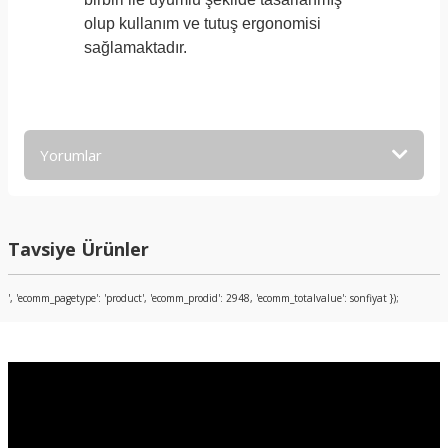
olup kullanım ve tutuş ergonomisi
sağlamaktadır.
Yorumlar
Bu ürüne ilk yorumu siz yapın!
Tavsiye Ürünler
Yorum Yaz
', 'ecomm_pagetype': 'product', 'ecomm_prodid': 2948, 'ecomm_totalvalue': sonfiyat });