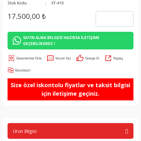
Stok Kodu
XT-410
17.500,00 ₺
SATIN ALMA BELGESİ HAZIRSA İLETİŞİME
GEÇEBİLİRSİNİZ !
Yorum Yaz
Tavsiye Et
Paylaş
Karşılaştır
Size özel iskontolu fiyatlar ve taksit bilgisi
için iletişime geçiniz.
Ürün Bilgisi