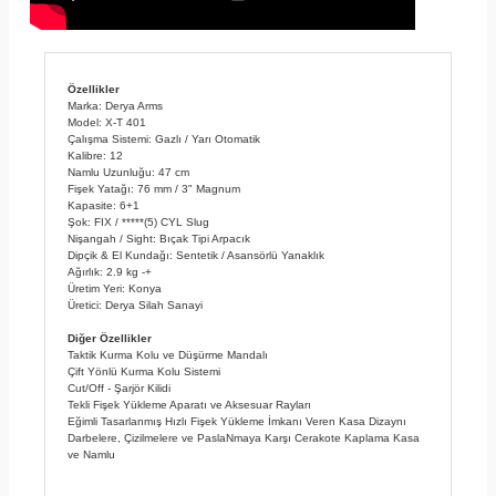
Özellikler
Marka: Derya Arms
Model: X-T 401
Çalışma Sistemi: Gazlı / Yarı Otomatik
Kalibre: 12
Namlu Uzunluğu: 47 cm
Fişek Yatağı: 76 mm / 3" Magnum
Kapasite: 6+1
Şok: FIX / *****(5) CYL Slug
Nişangah / Sight: Bıçak Tipi Arpacık
Dipçik & El Kundağı: Sentetik / Asansörlü Yanaklık
Ağırlık: 2.9 kg -+
Üretim Yeri: Konya
Üretici: Derya Silah Sanayi
Diğer Özellikler
Taktik Kurma Kolu ve Düşürme Mandalı
Çift Yönlü Kurma Kolu Sistemi
Cut/Off - Şarjör Kilidi
Tekli Fişek Yükleme Aparatı ve Aksesuar Rayları
Eğimli Tasarlanmış Hızlı Fişek Yükleme İmkanı Veren Kasa Dizaynı
Darbelere, Çizilmelere ve PaslaNmaya Karşı Cerakote Kaplama Kasa
ve Namlu