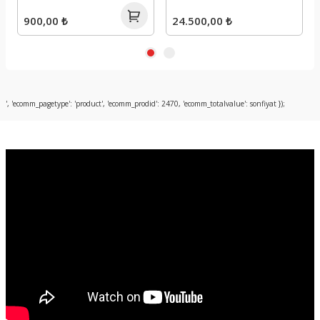
900,00 ₺
24.500,00 ₺
', 'ecomm_pagetype': 'product', 'ecomm_prodid': 2470, 'ecomm_totalvalue': sonfiyat });