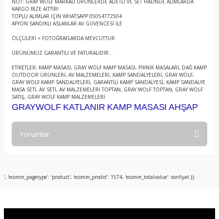
NOT: GRAY WOLF MARKALI ÜRÜNLERDE ADETLİ VE SET HALİNDE ALIMLARDA
KARGO BİZE AİTTİR!
TOPLU ALIMLAR İÇİN WHATSAPP 05054772504
AFYON SANDIKLI ASLANLAR AV GÜVENCESİ İLE
ÖLÇÜLERİ = FOTOĞRAFLARDA MEVCUTTUR
ÜRÜNÜMÜZ GARANTİLİ VE FATURALIDIR...
ETİKETLER; KAMP MASASI, GRAY WOLF KAMP MASASI, PİKNİK MASALARI, DAĞ KAMP
OUTDOOR ÜRÜNLERİ, AV MALZEMELERİ, KAMP SANDALYELERİ, GRAY WOLF,
GRAY WOLF KAMP SANDALYELERİ, GARANTİLİ KAMP SANDALYESİ, KAMP SANDALYE
MASA SETİ, AV SETİ, AV MALZEMELERİ TOPTAN, GRAY WOLF TOPTAN, GRAY WOLF
SATIŞ, GRAY WOLF KAMP MALZEMELERİ
GRAYWOLF KATLANIR KAMP MASASI AHŞAP
Yorumlar
Bu ürüne ilk yorumu siz yapın!
', 'ecomm_pagetype': 'product', 'ecomm_prodid': 1574, 'ecomm_totalvalue': sonfiyat });
Yorum Yaz