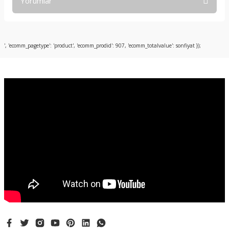
Yorumlar
Bu ürüne ilk yorumu siz yapın!
', 'ecomm_pagetype': 'product', 'ecomm_prodid': 907, 'ecomm_totalvalue': sonfiyat });
Yorum Yaz