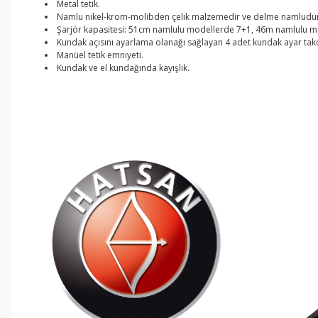
Metal tetik.
Namlu nikel-krom-molibden çelik malzemedir ve delme namludur. Dı
Şarjör kapasitesi: 51cm namlulu modellerde 7+1, 46m namlulu m
Kundak açısını ayarlama olanağı sağlayan 4 adet kundak ayar tak
Manüel tetik emniyeti.
Kundak ve el kundağında kayışlık.