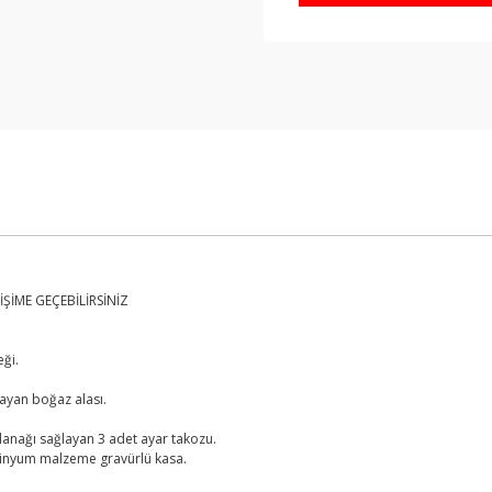
ŞİME GEÇEBİLİRSİNİZ
ği.
layan boğaz alası.
lanağı sağlayan 3 adet ayar takozu.
minyum malzeme gravürlü kasa.