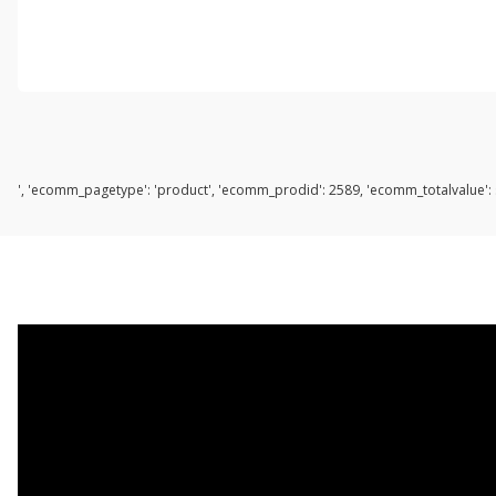
', 'ecomm_pagetype': 'product', 'ecomm_prodid': 2589, 'ecomm_totalvalue': s