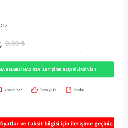
I
D12
0,00 ₺
₺
A BELGESİ HAZIRSA İLETİŞİME GEÇEBİLİRSİNİZ !
Yorum Yaz
Tavsiye Et
Paylaş
iyatlar ve taksit bilgisi için iletişime geçiniz.