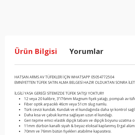
Ürün Bilgisi
Yorumlar
HATSAN ARMS AV TÜFEKLERİ İÇİN WHATSAPP 05054772504
EMNİYETTEN TÜFEK SATIN ALMA BELGESİ HAZIR OLDUKTAN SONRA İLETİ
İLGİLİ YASA GEREĞİ SİTEMİZDE TÜFEK SATIŞI YOKTUR!!
12 veya 20 kalibre, 3”/76mm Magnum fişek yatağı, pompalı av tüfe
Fiber optik arpacıklı 46cm veya 51cm slug namlu.
Türk cevizi kundak. Kundak ve el kundağında daha iyi kontrol sağ
Daha kısa ve çabuk kurma sağlayan uzun el kundağı.
Geri tepme emici elastik dipçik tabanı ve dipçik boyunu uzatma o
11mm dürbün kanallı siyah & beyaz eloksal kaplanmış Ergal alü
70mm ve 76mm bütün fişekleri atabilme kapasitesi.