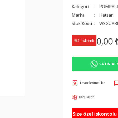
Kategori
POMPAL
Marka
Hatsan
Stok Kodu
WSGUAR
0,00 
%5 İndirimli
SATIN ALM
Karşılaştır
Size özel iskontolu f