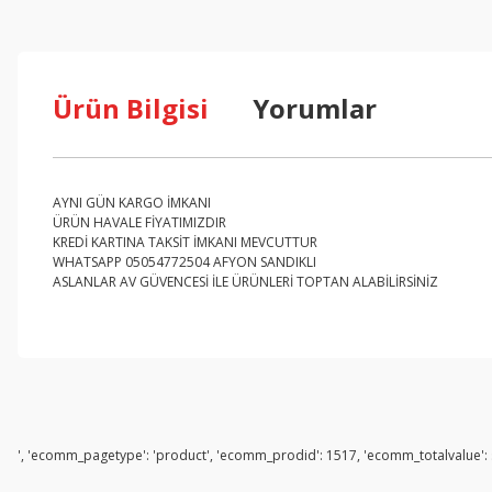
Ürün Bilgisi
Yorumlar
AYNI GÜN KARGO İMKANI
ÜRÜN HAVALE FİYATIMIZDIR
KREDİ KARTINA TAKSİT İMKANI MEVCUTTUR
WHATSAPP 05054772504 AFYON SANDIKLI
ASLANLAR AV GÜVENCESİ İLE ÜRÜNLERİ TOPTAN ALABİLİRSİNİZ
', 'ecomm_pagetype': 'product', 'ecomm_prodid': 1517, 'ecomm_totalvalue': s