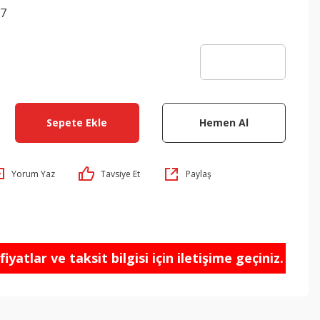
7
Sepete Ekle
Hemen Al
Yorum Yaz
Tavsiye Et
Paylaş
iyatlar ve taksit bilgisi için iletişime geçiniz.