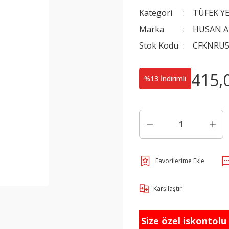
Kategori
TÜFEK Y
Marka
HUSAN 
Stok Kodu
CFKNRU5
415,
%13 İndirimli
Karşılaştır
Size özel iskontolu f