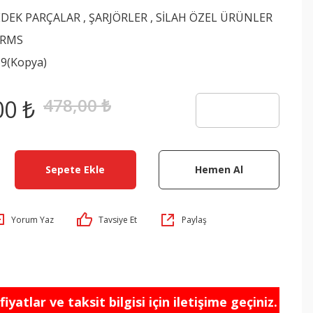
EDEK PARÇALAR
,
ŞARJÖRLER
,
SİLAH ÖZEL ÜRÜNLER
ARMS
9(Kopya)
478,00 ₺
00 ₺
Sepete Ekle
Hemen Al
Yorum Yaz
Tavsiye Et
Paylaş
iyatlar ve taksit bilgisi için iletişime geçiniz.