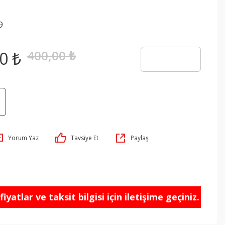
9
400,00 ₺
0 ₺
Yorum Yaz
Tavsiye Et
Paylaş
iyatlar ve taksit bilgisi için iletişime geçiniz.