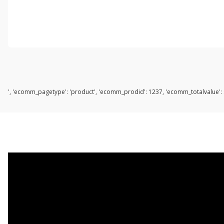
', 'ecomm_pagetype': 'product', 'ecomm_prodid': 1237, 'ecomm_totalvalue': s