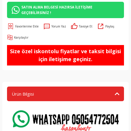
SATIN ALMA BELGESİ HAZIRSA İLETİŞİME
GEÇEBİLİRSİNİZ !
Yorum Yaz
Tavsiye Et
Paylaş
Karşılaştır
Size özel iskontolu fiyatlar ve taksit bilgisi
için iletişime geçiniz.
Ürün Bilgisi