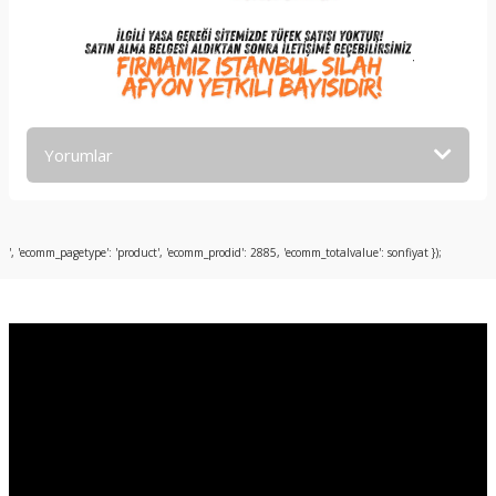
Yorumlar
Bu ürüne ilk yorumu siz yapın!
', 'ecomm_pagetype': 'product', 'ecomm_prodid': 2885, 'ecomm_totalvalue': sonfiyat });
Yorum Yaz