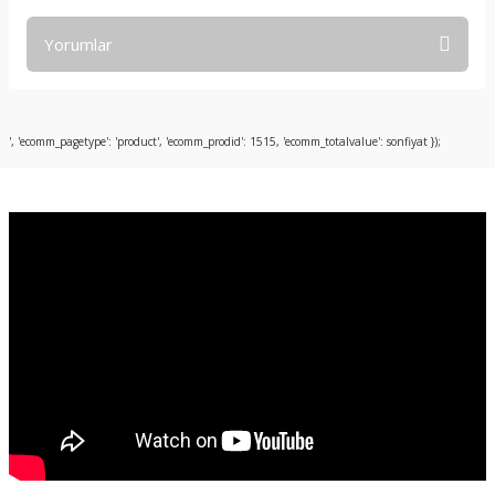
Yorumlar
Bu ürüne ilk yorumu siz yapın!
', 'ecomm_pagetype': 'product', 'ecomm_prodid': 1515, 'ecomm_totalvalue': sonfiyat });
Yorum Yaz