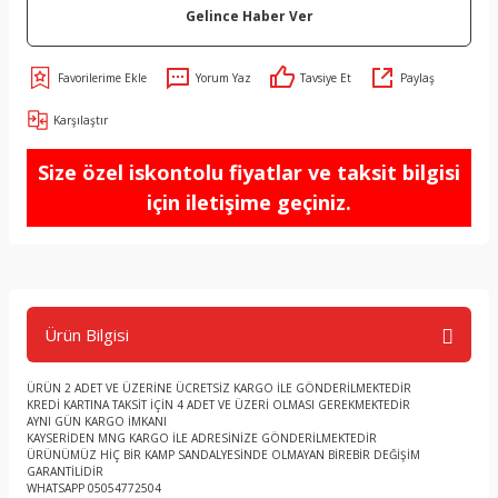
Gelince Haber Ver
Yorum Yaz
Tavsiye Et
Paylaş
Karşılaştır
Size özel iskontolu fiyatlar ve taksit bilgisi
için iletişime geçiniz.
Ürün Bilgisi
ÜRÜN 2 ADET VE ÜZERİNE ÜCRETSİZ KARGO İLE GÖNDERİLMEKTEDİR
KREDİ KARTINA TAKSİT İÇİN 4 ADET VE ÜZERİ OLMASI GEREKMEKTEDİR
AYNI GÜN KARGO İMKANI
KAYSERİDEN MNG KARGO İLE ADRESİNİZE GÖNDERİLMEKTEDİR
ÜRÜNÜMÜZ HİÇ BİR KAMP SANDALYESİNDE OLMAYAN BİREBİR DEĞİŞİM
GARANTİLİDİR
WHATSAPP 05054772504