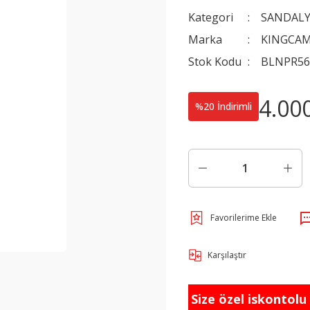
Kategori
SANDALY
Marka
KINGCA
Stok Kodu
BLNPR56
4.00
%20 İndirimli
Karşılaştır
Size özel iskontolu f