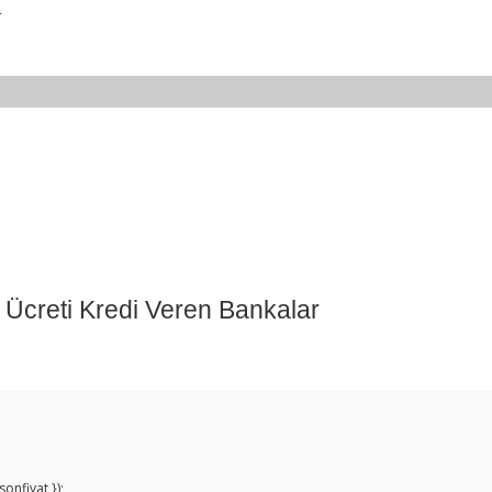
.
Bu ürüne ilk yorumu siz yapın!
Yorum Yaz
onfiyat });