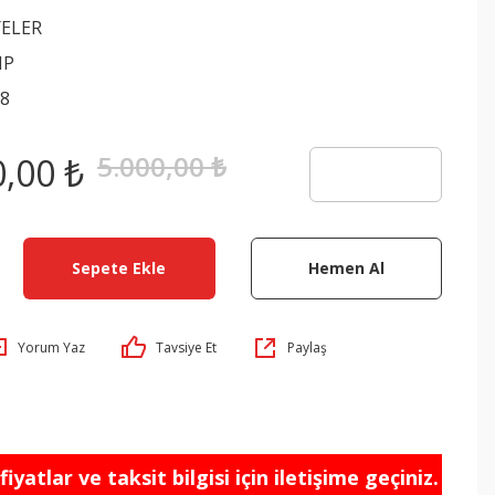
ELER
MP
8
5.000,00 ₺
0,00 ₺
Sepete Ekle
Hemen Al
Yorum Yaz
Tavsiye Et
Paylaş
iyatlar ve taksit bilgisi için iletişime geçiniz.