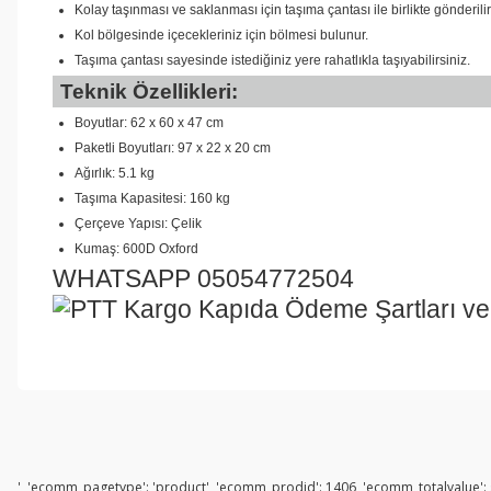
Kolay taşınması ve saklanması için taşıma çantası ile birlikte gönderilir
Kol bölgesinde içecekleriniz için bölmesi bulunur.
Taşıma çantası sayesinde istediğiniz yere rahatlıkla taşıyabilirsiniz.
Teknik Özellikleri:
Boyutlar: 62 x 60 x 47 cm
Paketli Boyutları: 97 x 22 x 20 cm
Ağırlık: 5.1 kg
Taşıma Kapasitesi: 160 kg
Çerçeve Yapısı: Çelik
Kumaş: 600D Oxford
WHATSAPP 05054772504
', 'ecomm_pagetype': 'product', 'ecomm_prodid': 1406, 'ecomm_totalvalue': s