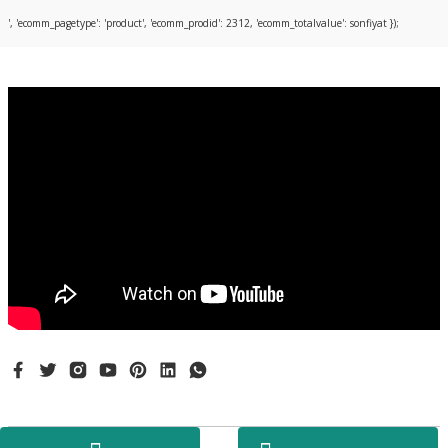
Bu ürüne ilk yorumu siz yapın!
', 'ecomm_pagetype': 'product', 'ecomm_prodid': 2312, 'ecomm_totalvalue': sonfiyat });
Yorum Yaz