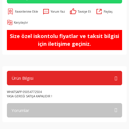
Yorum Yaz
Tavsiye Et
Paylaş
Karşılaştır
Size özel iskontolu fiyatlar ve taksit bilgisi
için iletişime geçiniz.
Ürün Bilgisi
WHATSAPP 05054772504
YASA GEREĞİ SATIŞA KAPALIDIR !
Yorumlar