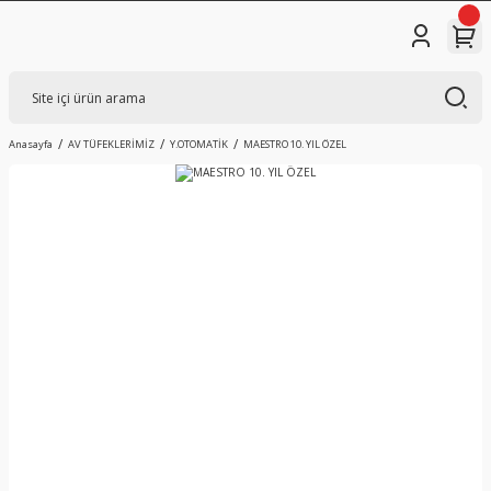
Anasayfa
AV TÜFEKLERİMİZ
Y.OTOMATİK
MAESTRO 10. YIL ÖZEL