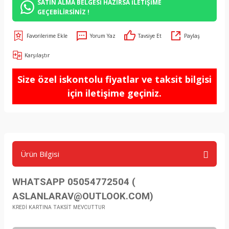
SATIN ALMA BELGESİ HAZIRSA İLETİŞİME
GEÇEBİLİRSİNİZ !
Yorum Yaz
Tavsiye Et
Paylaş
Karşılaştır
Size özel iskontolu fiyatlar ve taksit bilgisi
için iletişime geçiniz.
Ürün Bilgisi
WHATSAPP 05054772504 (
ASLANLARAV@OUTLOOK.COM)
KREDİ KARTINA TAKSİT MEVCUTTUR