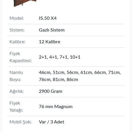
Model:
IS.50 X4
Sistem:
Gazlı Sistem
Kalibre:
12 Kalibre
Fişek
2+1, 4+1, 7+1, 10+1
Kapasitesi:
Namlu
46cm, 51cm, 56cm, 61cm, 66cm, 71cm,
Boyu:
76cm, 81cm, 86cm
Ağırlık:
2900 Gram
Fişek
76 mm Magnum
Yatağı:
Mobil Şok:
Var / 3 Adet