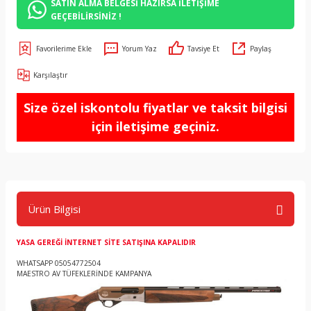
SATIN ALMA BELGESİ HAZIRSA İLETİŞİME
GEÇEBİLİRSİNİZ !
Yorum Yaz
Tavsiye Et
Paylaş
Karşılaştır
Size özel iskontolu fiyatlar ve taksit bilgisi
için iletişime geçiniz.
Ürün Bilgisi
YASA GEREĞİ İNTERNET SİTE SATIŞINA KAPALIDIR
WHATSAPP 05054772504
MAESTRO AV TÜFEKLERİNDE KAMPANYA