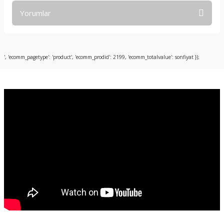
Yorumlar
Bu ürüne ilk yorumu siz yapın!
', 'ecomm_pagetype': 'product', 'ecomm_prodid': 2199, 'ecomm_totalvalue': sonfiyat });
Yorum Yaz