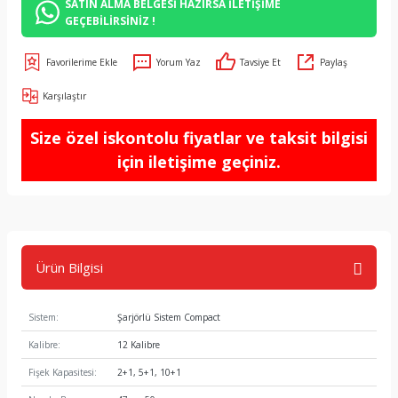
SATIN ALMA BELGESİ HAZIRSA İLETİŞİME
GEÇEBİLİRSİNİZ !
Yorum Yaz
Tavsiye Et
Paylaş
Karşılaştır
Size özel iskontolu fiyatlar ve taksit bilgisi
için iletişime geçiniz.
Ürün Bilgisi
Sistem:
Şarjörlü Sistem Compact
Kalibre:
12 Kalibre
Fişek Kapasitesi:
2+1, 5+1, 10+1