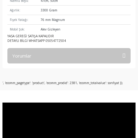
Namlu Boyu:
47cm, 50cm
Ağırlık:
3300 Gram
Fişek Yatağı:
76 mm Magnum
Mobil Şok:
Alev Gizleyen
YASA GEREĞİ SATIŞA KAPALIDIR
DETAYLI BİLGİ WHATSAPP 05054772504
Yorumlar
Bu ürüne ilk yorumu siz yapın!
', 'ecomm_pagetype': 'product', 'ecomm_prodid': 2381, 'ecomm_totalvalue': sonfiyat });
Yorum Yaz