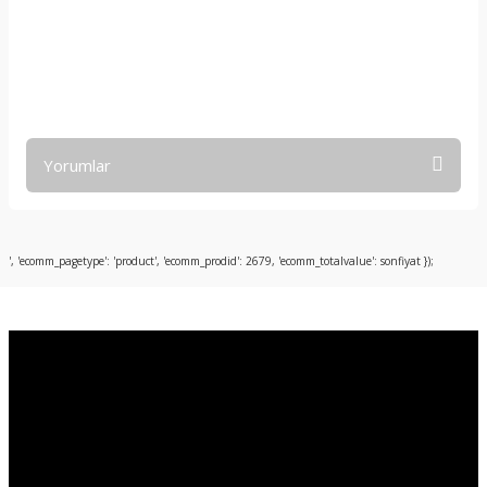
Yorumlar
Bu ürüne ilk yorumu siz yapın!
', 'ecomm_pagetype': 'product', 'ecomm_prodid': 2679, 'ecomm_totalvalue': sonfiyat });
Yorum Yaz