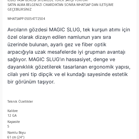
İLGİLİ YASA GEREĞİ SİTEMİZDE TÜFEK SATIŞI YOKTUR!
SATIN ALMA BELGENİZİ CIKARDIKTAN SONRA WHATSAP DAN İLETİŞİME
GEÇEBİLİRSİNİZ
WHATSAPP 05054772504
Avcıların gözdesi MAGIC SLUG, tek kurşun atımı için
özel olarak dizayn edilen namlunun yanı sıra
üzerinde bulunan, ayarlı gez ve fiber optik
arpacığıyla uzak mesafelerde iyi grupman avantajı
sağlıyor. MAGIC SLUG’ın hassasiyet, denge ve
dayanıklılık gözetilerek tasarlanan ergonomik yapısı,
cilalı yeni tip dipçik ve el kundağı sayesinde estetik
bir görünüm taşıyor.
Teknik Özellikler
Kalibre
12 GA
Kapasite
5
Namlu Boyu
61 cm (24")