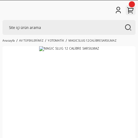
Anasayfa
AV TÜFEKLERİMİZ
Y.OTOMATİK
MAGIC SLUG 12 CALİBRE SARSILMAZ