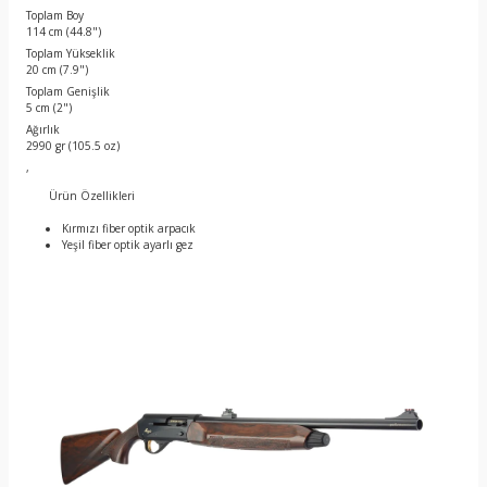
Toplam Boy
114 cm (44.8")
Toplam Yükseklik
20 cm (7.9")
Toplam Genişlik
5 cm (2")
Ağırlık
2990 gr (105.5 oz)
,
Ürün Özellikleri
Kırmızı fiber optik arpacık
Yeşil fiber optik ayarlı gez