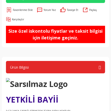
Yorum Yaz
Tavsiye Et
Paylaş
Karşılaştır
Size özel iskontolu fiyatlar ve taksit bilgisi
için iletişime geçiniz.
Ürün Bilgisi
YETKİLİ BAYİİ