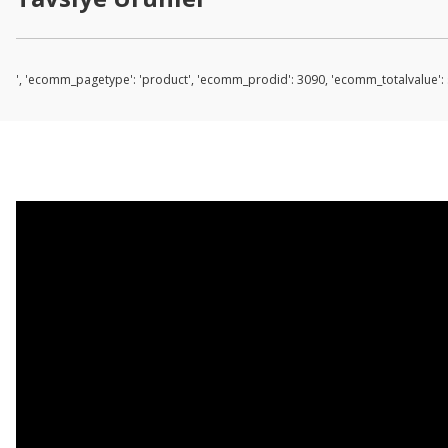
', 'ecomm_pagetype': 'product', 'ecomm_prodid': 3090, 'ecomm_totalvalue': s