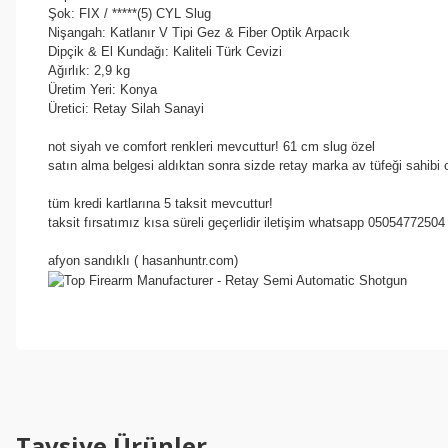
Şok: FIX / *****(5) CYL Slug
Nişangah: Katlanır V Tipi Gez & Fiber Optik Arpacık
Dipçik & El Kundağı: Kaliteli Türk Cevizi
Ağırlık: 2,9 kg
Üretim Yeri: Konya
Üretici: Retay Silah Sanayi
not siyah ve comfort renkleri mevcuttur! 61 cm slug özel
satın alma belgesi aldıktan sonra sizde retay marka av tüfeği sahibi o
tüm kredi kartlarına 5 taksit mevcuttur!
taksit fırsatımız kısa süreli geçerlidir iletişim whatsapp 05054772504
afyon sandıklı ( hasanhuntr.com)
Tavsiye Ürünler