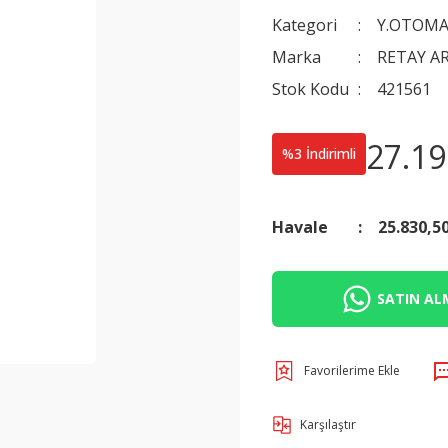
Kategori
Y.OTOMA
Marka
RETAY A
Stok Kodu
421561
27.19
%3 İndirimli
Havale
25.830,5
SATIN ALM
Karşılaştır