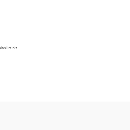
labilirsiniz
Bu ürüne ilk yorumu siz yapın!
Yorum Yaz