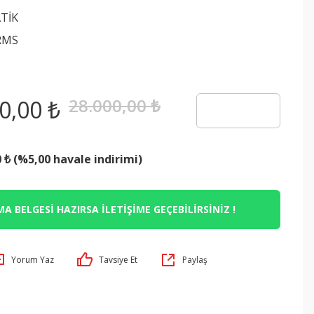
TİK
RMS
28.000,00 ₺
0,00 ₺
0 ₺ (%5,00 havale indirimi)
A BELGESİ HAZIRSA İLETİŞİME GEÇEBİLİRSİNİZ !
Yorum Yaz
Tavsiye Et
Paylaş