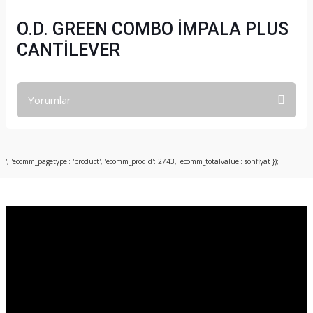
O.D. GREEN COMBO İMPALA PLUS
CANTİLEVER
Yorumlar
Bu ürüne ilk yorumu siz yapın!
', 'ecomm_pagetype': 'product', 'ecomm_prodid': 2743, 'ecomm_totalvalue': sonfiyat });
Yorum Yaz