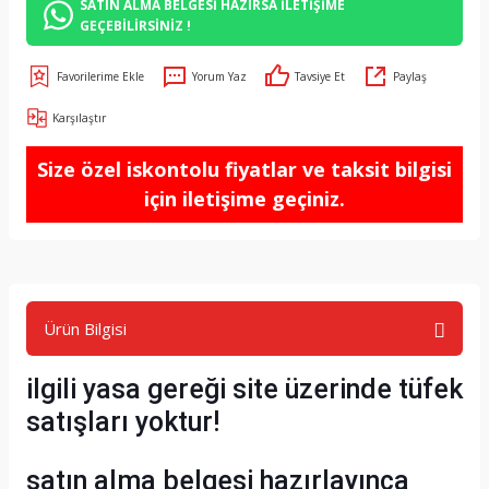
SATIN ALMA BELGESİ HAZIRSA İLETİŞİME
GEÇEBİLİRSİNİZ !
Yorum Yaz
Tavsiye Et
Paylaş
Karşılaştır
Size özel iskontolu fiyatlar ve taksit bilgisi
için iletişime geçiniz.
Ürün Bilgisi
ilgili yasa gereği site üzerinde tüfek
satışları yoktur!
satın alma belgesi hazırlayınca