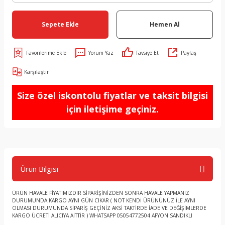
Sepete Ekle
Hemen Al
Yorum Yaz
Tavsiye Et
Paylaş
Karşılaştır
Size özel iskontolu fiyatlar ve taksit bilgisi
için iletişime geçiniz.
Ürün Bilgisi
ÜRÜN HAVALE FİYATIMIZDIR SİPARİŞİNİZDEN SONRA HAVALE YAPMANIZ
DURUMUNDA KARGO AYNI GÜN CIKAR ( NOT KENDİ ÜRÜNÜNÜZ İLE AYNI
OLMASI DURUMUNDA SİPARİŞ GEÇİNİZ AKSİ TAKTİRDE İADE VE DEĞİŞİMLERDE
KARGO ÜCRETİ ALICIYA AİTTİR ) WHATSAPP 05054772504 AFYON SANDIKLI