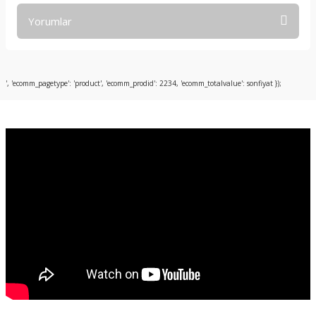
Yorumlar
Bu ürüne ilk yorumu siz yapın!
', 'ecomm_pagetype': 'product', 'ecomm_prodid': 2234, 'ecomm_totalvalue': sonfiyat });
Yorum Yaz