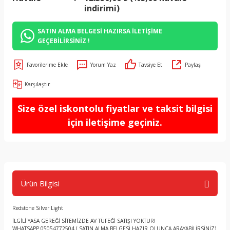
indirimi)
SATIN ALMA BELGESİ HAZIRSA İLETİŞİME
GEÇEBİLİRSİNİZ !
Yorum Yaz
Tavsiye Et
Paylaş
Karşılaştır
Size özel iskontolu fiyatlar ve taksit bilgisi
için iletişime geçiniz.
Ürün Bilgisi
Redstone Silver Light
İLGİLİ YASA GEREĞİ SİTEMİZDE AV TÜFEĞİ SATIŞI YOKTUR!
WHATSAPP 05054772504 ( SATIN ALMA BELGESİ HAZIR OLUNCA ARAYABİLİRSİNİZ)