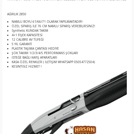
AĞIRLIK 2850
NAMLU BOYU 61/66/71 OLARAK YAPILMAKTADIR!
ÖZEL SİPARİŞ İLE 76 CM NAMLU SİPARİŞ VEREBİLİRSİNİZ!
Synthetic KUNDAK TAKIM
4+1 FİŞEK KAPASİTESİ
12 CALİBRE AV TÜFEĞİ
5 YIL GARANTİ
PLASTİK TAŞIMA ÇANTASI HEDİYE
ŞOK TAKIMI 1/2/3/4/5 PERFORMANS ŞOKLARI
İSTEĞE BAĞLI KAYIŞ APARATLARI
KASA ÖZEL RENKLER ( İLETİŞİM WHATSAPP 05054772504)
KESİNTİSİZ HİZMET !