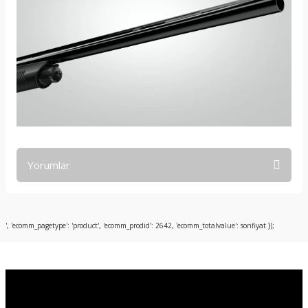
Yorumlar
Bu ürüne ilk yorumu siz yapın!
', 'ecomm_pagetype': 'product', 'ecomm_prodid': 2642, 'ecomm_totalvalue': sonfiyat });
Yorum Yaz