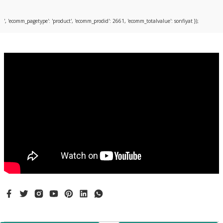
Bu ürüne ilk yorumu siz yapın!
', 'ecomm_pagetype': 'product', 'ecomm_prodid': 2661, 'ecomm_totalvalue': sonfiyat });
Yorum Yaz