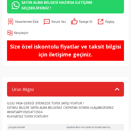
SATIN ALMA BELGESİ HAZIRSA İLETİŞİME
GEÇEBİLİRSİNİZ !
Yorum Yaz
Tavsiye Et
Paylaş
Karşılaştır
Size özel iskontolu fiyatlar ve taksit bilgisi
için iletişime geçiniz.
Ürün Bilgisi
İLGİLİ YASA GEREĞİ SİTEMİZDE TÜFEK SATIŞI YOKTUR !
DETAYLI BİLGİYE SATIN ALMA BELGENİZ CIKTIKTAN SONRA ULAŞABİLİRSİNİZ
WHATSAPP 05054772504
RUHSATSIZ TÜFEK YOKTUR!!!