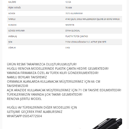
ÜRÜN RESMİ TARAFIMIZCA OLUŞTURULMUŞTUR!
HUĞLU RENOVA MODELLERİNDE PLASTİK ÇANTA HEDİYE GELMEKTEDİR!
YANINDA FİRMAMIZA ÖZEL AV TÜFEK KILIFI GÖNDERİLMEKTEDİR!
NAMLU BOYLARI TAVSİYEMİZ
ORMANLIK ALANLARDA KULLANACAK MÜŞTERİLERİMİZ İÇİN 66 CM
TAVSİYEMİZDİR
AÇIK ARAZİDE KULLANACAK MÜŞTERİLERİMİZ İÇİN 71 CM TAVSİYE EDİLMEKTEDİR!
TÜFEKLERİMİZİN YANINDA ŞOK TAKIMI GELMEKTEDİR!
RENOVA ŞERİTLİ MODEL
HUĞLU AV TÜFEKLERİNİN DİĞER MODELLERİ İÇİN
İLETİŞİME GEÇEREK FİYAT ALABİLİRSİNİZ
WHATSAPP 05054772504