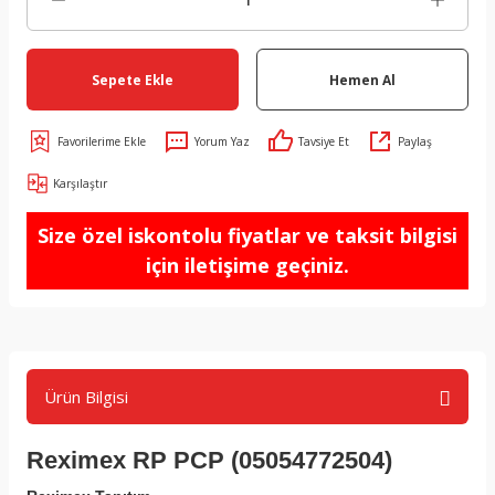
Sepete Ekle
Hemen Al
Yorum Yaz
Tavsiye Et
Paylaş
Karşılaştır
Size özel iskontolu fiyatlar ve taksit bilgisi
için iletişime geçiniz.
Ürün Bilgisi
Reximex RP PCP (05054772504)