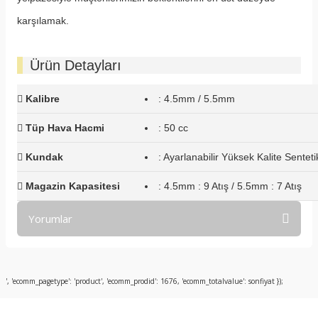
karşılamak.
Ürün Detayları
Kalibre
: 4.5mm / 5.5mm
Tüp Hava Hacmi
: 50 cc
Kundak
: Ayarlanabilir Yüksek Kalite Senteti
Magazin Kapasitesi
: 4.5mm : 9 Atış / 5.5mm : 7 Atış
Yorumlar
Bu ürüne ilk yorumu siz yapın!
', 'ecomm_pagetype': 'product', 'ecomm_prodid': 1676, 'ecomm_totalvalue': sonfiyat });