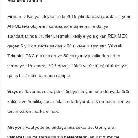
Reximex Tanıtım
Firmamız Konya- Beyşehir de 2015 yılında başlayarak; En yeni
AR-GE teknolojilerini kullanarak müşterilerine dünya
standartlarında ürünler üretmek ilkesiyle yola çıkan REXIMEX
geçen 5 yıllık süreçte yaklaşık 60 ülkeye ulaşmıştır. Yüksek
Teknoloji CNC makinaları ve 50 çalışanıyla kaliteden ödün
vermeyen Reximex; PCP Havalı Tüfek ve Av tüfeği ürünleriyle
geniş bir üretim bandına sahiptir.
Vizyon:
Savunma sanayide Türkiye’nin yanı sıra dünyada ürün
kalitesi ve Yenilikçi tasarımlar ile fark yaratarak en beğenilen ve
tercih edilen marka olmak.
Misyon
: Faaliyette bulunduğumuz sektörde, Geniş ürün
yelpazesiyle müşterilerimizin beklentilerini en üst düzeyde