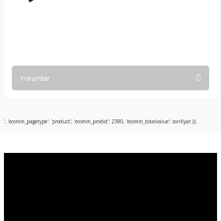
Yorumlar
Bu ürüne ilk yorumu siz yapın!
', 'ecomm_pagetype': 'product', 'ecomm_prodid': 2380, 'ecomm_totalvalue': sonfiyat });
Yorum Yaz