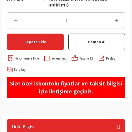
indirimi)
Sepete Ekle
Hemen Al
Yorum Yaz
Tavsiye Et
Paylaş
Karşılaştır
Size özel iskontolu fiyatlar ve taksit bilgisi
için iletişime geçiniz.
Ürün Bilgisi