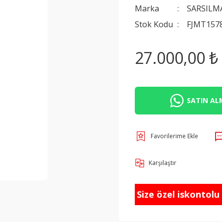
Marka
SARSILM
Stok Kodu
FJMT157
27.000,00 ₺
SATIN ALM
Karşılaştır
Size özel iskontolu f