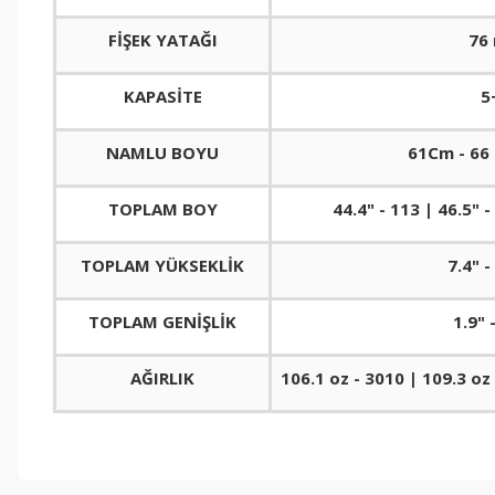
FİŞEK YATAĞI
76
KAPASİTE
5
NAMLU BOYU
61Cm - 66
TOPLAM BOY
44.4" - 113 | 46.5" 
TOPLAM YÜKSEKLİK
7.4" 
TOPLAM GENİŞLİK
1.9" 
AĞIRLIK
106.1 oz - 3010 | 109.3 oz