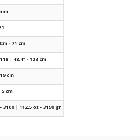
 mm
+1
 Cm - 71 cm
- 118 | 48.4" - 123 cm
- 19 cm
- 5 cm
 - 3100 | 112.5 oz - 3190 gr
Bu ürüne ilk yorumu siz yapın!