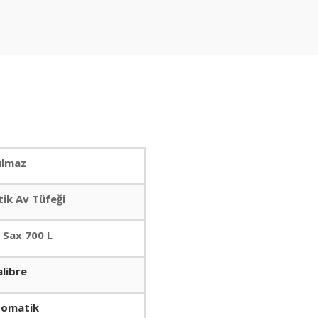
ılmaz
ik Av Tüfeği
 Sax 700 L
alibre
tomatik