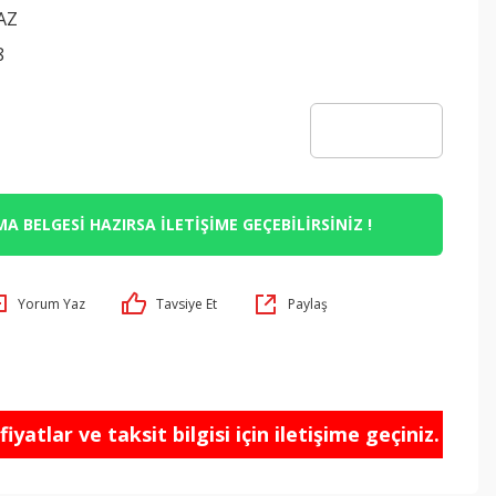
AZ
8
A BELGESİ HAZIRSA İLETİŞİME GEÇEBİLİRSİNİZ !
Yorum Yaz
Tavsiye Et
Paylaş
iyatlar ve taksit bilgisi için iletişime geçiniz.