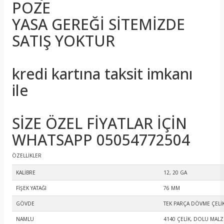
POZE
YASA GEREĞİ SİTEMİZDE
SATIŞ YOKTUR
kredi kartına taksit imkanı
ile
SİZE ÖZEL FİYATLAR İÇİN
WHATSAPP 05054772504
ÖZELLİKLER
KALİBRE
12, 20 GA
FİŞEK YATAĞI
76 MM
GÖVDE
TEK PARÇA DÖVME ÇELİ
NAMLU
4140 ÇELİK, DOLU MAL