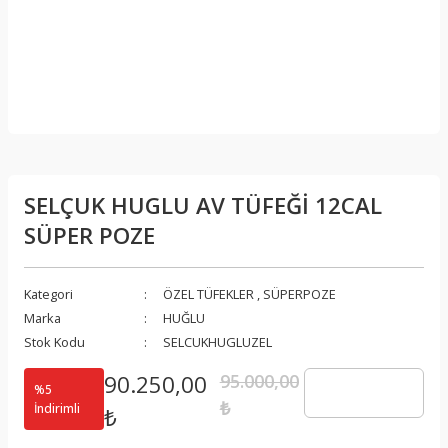
SELÇUK HUGLU AV TÜFEĞİ 12CAL
SÜPER POZE
Kategori
ÖZEL TÜFEKLER
,
SÜPERPOZE
Marka
HUĞLU
Stok Kodu
SELCUKHUGLUZEL
90.250,00
95.000,00
%5
₺
İndirimli
₺