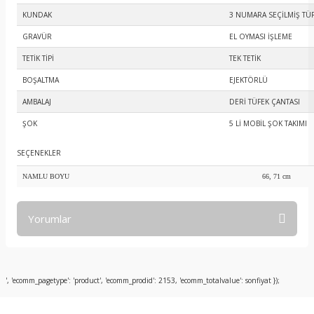
KUNDAK
3 NUMARA SEÇİLMİŞ TÜR
GRAVÜR
EL OYMASI İŞLEME
TETİK TİPİ
TEK TETİK
BOŞALTMA
EJEKTÖRLÜ
AMBALAJ
DERİ TÜFEK ÇANTASI
ŞOK
5 Lİ MOBİL ŞOK TAKIMI
SEÇENEKLER
NAMLU BOYU
66, 71 cm
Yorumlar
Bu ürüne ilk yorumu siz yapın!
', 'ecomm_pagetype': 'product', 'ecomm_prodid': 2153, 'ecomm_totalvalue': sonfiyat });