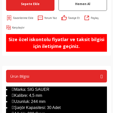
Sepete Ekle
Hemen Al
Yorum Yaz
Tavsiye Et
Paylaş
Karşılaştır
Size özel iskontolu fiyatlar ve taksit bilgisi
için iletişime geçiniz.
Ürün Bilgisi
Marka: SIG SAUER
Kalibre: 4,5 mm
Uzunluk: 244 mm
Şarjör Kapasitesi: 30 Adet