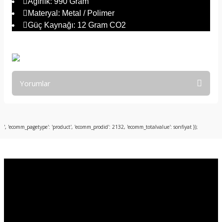
Ağırlık: 990 Gram
Materyal: Metal / Polimer
Güç Kaynağı: 12 Gram CO2
Yorumlar
Bu ürüne ilk yorumu siz yapın!
', 'ecomm_pagetype': 'product', 'ecomm_prodid': 2132, 'ecomm_totalvalue': sonfiyat });
Yorum Yaz