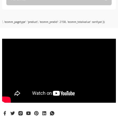
Bu ürüne ilk yorumu siz yapın!
', 'ecomm_pagetype': 'product', 'ecomm_prodid': 2158, 'ecomm_totalvalue': sonfiyat });
Yorum Yaz