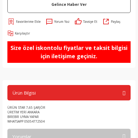
Gelince Haber Ver
Yorum Yaz
Tavsiye Et
Paylaş
Karşılaştır
Size özel iskontolu fiyatlar ve taksit bilgisi
için iletişime geçiniz.
Ürün Bilgisi
ÜRÜN STAR 7,65 ŞARJÖR
ÜRETİM YERİ ANKARA
BİREBİR UYMA YAPAR
WHATSAPP 05054772504
Yorumlar