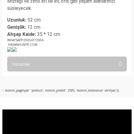
Mızrağı ve zırhlı atı ile ev, ofis gibi yaşam alanlarınızı
süsleyecek.
Uzunluk:
52 cm
Genişlik:
12 cm
Ahşap Kaide:
35 * 12 cm
WHATSAPP 05054772504
HASANHUNTR.COM
Yorumlar
Bu ürüne ilk yorumu siz yapın!
', 'ecomm_pagetype': 'product', 'ecomm_prodid': 2585, 'ecomm_totalvalue': sonfiyat });
Yorum Yaz