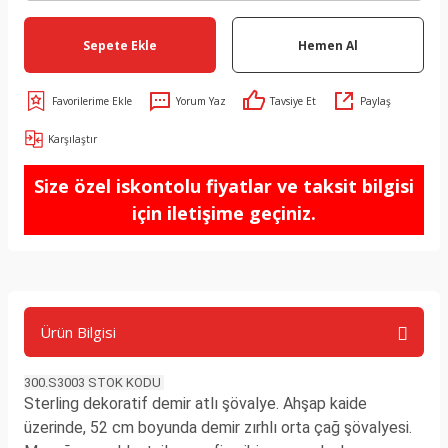
Sepete Ekle
Hemen Al
Yorum Yaz
Tavsiye Et
Paylaş
Karşılaştır
Size özel iskontolu fiyatlar ve taksit bilgisi
için iletişime geçiniz.
Ürün Bilgisi
300.S3003 STOK KODU
Sterling dekoratif demir atlı şövalye. Ahşap kaide
üzerinde, 52 cm boyunda demir zırhlı orta çağ şövalyesi.