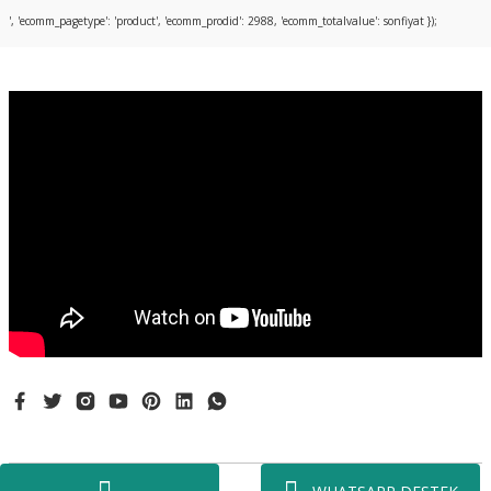
Bu ürüne ilk yorumu siz yapın!
', 'ecomm_pagetype': 'product', 'ecomm_prodid': 2988, 'ecomm_totalvalue': sonfiyat });
Yorum Yaz