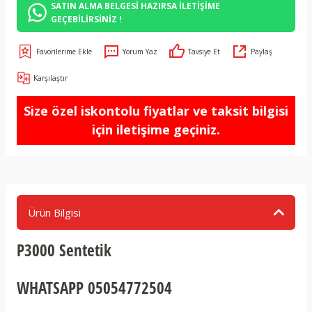
SATIN ALMA BELGESİ HAZIRSA İLETİŞİME
GEÇEBİLİRSİNİZ !
Yorum Yaz
Tavsiye Et
Paylaş
Karşılaştır
Size özel iskontolu fiyatlar ve taksit bilgisi
için iletişime geçiniz.
Ürün Bilgisi
P3000 Sentetik
WHATSAPP 05054772504