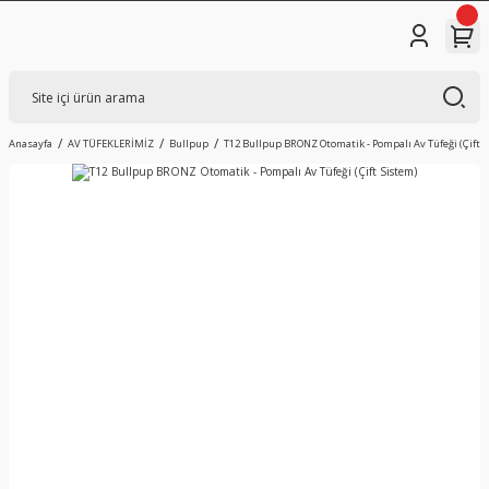
Anasayfa
AV TÜFEKLERİMİZ
Bullpup
T12 Bullpup BRONZ Otomatik - Pompalı Av Tüfeği (Çift S