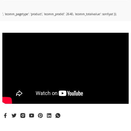
Bu ürüne ilk yorumu siz yapın!
', 'ecomm_pagetype': 'product', 'ecomm_prodid': 2640, 'ecomm_totalvalue': sonfiyat });
Yorum Yaz