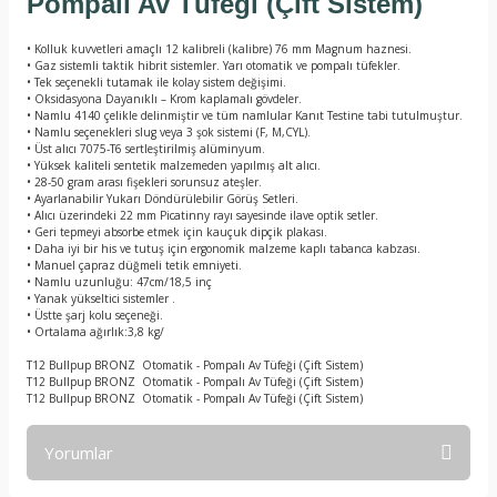
Pompalı Av Tüfeği (Çift Sistem)
• Kolluk kuvvetleri amaçlı 12 kalibreli (kalibre) 76 mm Magnum haznesi.
• Gaz sistemli taktik hibrit sistemler. Yarı otomatik ve pompalı tüfekler.
• Tek seçenekli tutamak ile kolay sistem değişimi.
• Oksidasyona Dayanıklı – Krom kaplamalı gövdeler.
• Namlu 4140 çelikle delinmiştir ve tüm namlular Kanıt Testine tabi tutulmuştur.
• Namlu seçenekleri slug veya 3 şok sistemi (F, M,CYL).
• Üst alıcı 7075-T6 sertleştirilmiş alüminyum.
• Yüksek kaliteli sentetik malzemeden yapılmış alt alıcı.
• 28-50 gram arası fişekleri sorunsuz ateşler.
• Ayarlanabilir Yukarı Döndürülebilir Görüş Setleri.
• Alıcı üzerindeki 22 mm Picatinny rayı sayesinde ilave optik setler.
• Geri tepmeyi absorbe etmek için kauçuk dipçik plakası.
• Daha iyi bir his ve tutuş için ergonomik malzeme kaplı tabanca kabzası.
• Manuel çapraz düğmeli tetik emniyeti.
• Namlu uzunluğu: 47cm/18,5 inç
• Yanak yükseltici sistemler .
• Üstte şarj kolu seçeneği.
• Ortalama ağırlık:3,8 kg/
T12 Bullpup BRONZ Otomatik - Pompalı Av Tüfeği (Çift Sistem)
T12 Bullpup BRONZ Otomatik - Pompalı Av Tüfeği (Çift Sistem)
T12 Bullpup BRONZ Otomatik - Pompalı Av Tüfeği (Çift Sistem)
Yorumlar