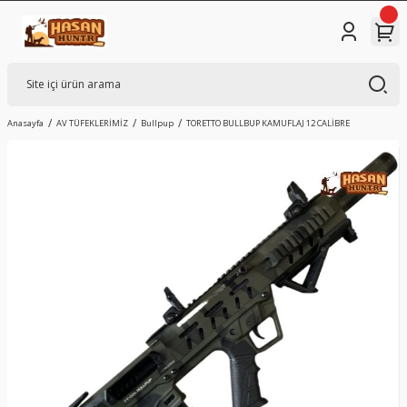
Anasayfa
AV TÜFEKLERİMİZ
Bullpup
TORETTO BULLBUP KAMUFLAJ 12 CALİBRE