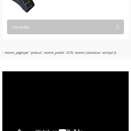
Yorumlar
Bu ürüne ilk yorumu siz yapın!
', 'ecomm_pagetype': 'product', 'ecomm_prodid': 2578, 'ecomm_totalvalue': sonfiyat });
Yorum Yaz