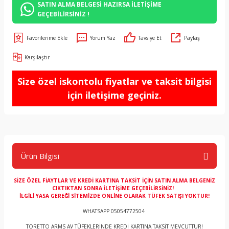
SATIN ALMA BELGESİ HAZIRSA İLETİŞİME
GEÇEBİLİRSİNİZ !
Yorum Yaz
Tavsiye Et
Paylaş
Karşılaştır
Size özel iskontolu fiyatlar ve taksit bilgisi
için iletişime geçiniz.
Ürün Bilgisi
SİZE ÖZEL FİAYTLAR VE KREDİ KARTINA TAKSİT İÇİN SATIN ALMA BELGENİZ
CIKTIKTAN SONRA İLETİŞİME GEÇEBİLİRSİNİZ!
İLGİLİ YASA GEREĞİ SİTEMİZDE ONLİNE OLARAK TÜFEK SATIŞI YOKTUR!
WHATSAPP 05054772504
TORETTO ARMS AV TÜFEKLERİNDE KREDİ KARTINA TAKSİT MEVCUTTUR!