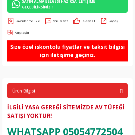
SATIN ALMA BELGESİ HAZIRSA İLETİŞİME
GEÇEBİLİRSİNİZ !
Yorum Yaz
Tavsiye Et
Paylaş
Karşılaştır
Size özel iskontolu fiyatlar ve taksit bilgisi
için iletişime geçiniz.
Ürün Bilgisi
İLGİLİ YASA GEREĞİ SİTEMİZDE AV TÜFEĞİ
SATIŞI YOKTUR!
WHATSAPP 05054772504