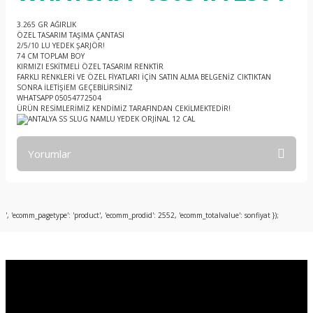
3.265 GR AĞIRLIK
ÖZEL TASARIM TAŞIMA ÇANTASI
2/5/10 LU YEDEK ŞARJÖR!
74 CM TOPLAM BOY
KIRMIZI ESKİTMELİ ÖZEL TASARIM RENKTİR
FARKLI RENKLERİ VE ÖZEL FİYATLARI İÇİN SATIN ALMA BELGENİZ CIKTIKTAN
SONRA İLETİŞİEM GEÇEBİLİRSİNİZ
WHATSAPP 05054772504
ÜRÜN RESİMLERİMİZ KENDİMİZ TARAFINDAN CEKİLMEKTEDİR!
Yorumlar
Bu ürüne ilk yorumu siz yapın!
', 'ecomm_pagetype': 'product', 'ecomm_prodid': 2552, 'ecomm_totalvalue': sonfiyat });
Yorum Yaz